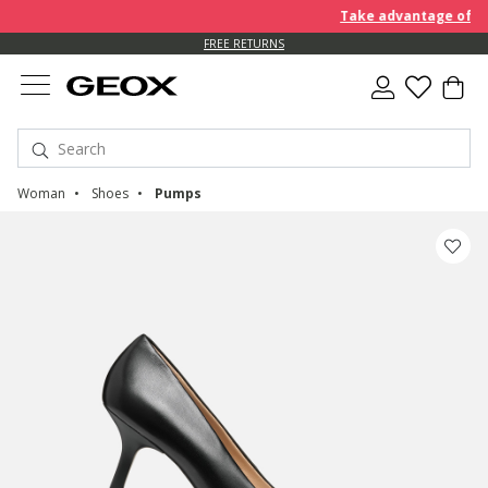
Take advantage of an EX
FREE RETURNS
Woman
Shoes
Pumps