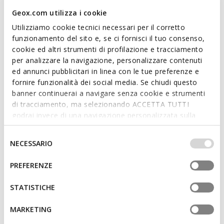
black palette and will be the ultimate way to complete office
looks or evening ensembles, cosseting feet with comfort and
Geox.com utilizza i cookie
a sensation of well-being. Kleopy is the perfect choice for
Utilizziamo cookie tecnici necessari per il corretto
anyone seeking versatility and style, and it will lift your outfits
Read more
funzionamento del sito e, se ci fornisci il tuo consenso,
with refined flair.
cookie ed altri strumenti di profilazione e tracciamento
ITEM CODE:
D55YBA000TUC9999
per analizzare la navigazione, personalizzare contenuti
Features
ed annunci pubblicitari in linea con le tue preferenze e
fornire funzionalità dei social media. Se chiudi questo
Quick and easy to put on
banner continuerai a navigare senza cookie e strumenti
di tracciamento, ma selezionando ACCETTA TUTTI
Heel height: 7 cm / 2,8"
godrai invece di una navigazione personalizzata sulla
Slip-on design allows you to slide the foot in swiftly
base dei tuoi gusti ed interessi. Selezionando
IMPOSTAZIONI potrai anche scegliere quali cookies ed
Selezione
NECESSARIO
altri strumenti di tracciamento autorizzare. Per maggiori
del
informazioni o per modificare in qualsiasi momento le
consenso
Materials
PREFERENZE
tue impostazioni, visita la nostra
cookie policy
.
STATISTICHE
Technologies
MARKETING