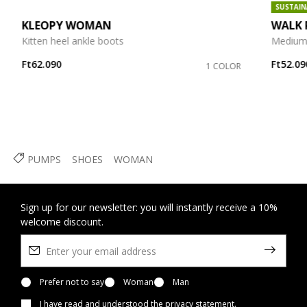
SUSTAIN
KLEOPY WOMAN
WALK 
Kitten heel ankle boots
Medium
Ft62.090
Ft52.09
1 COLOR
PUMPS
SHOES
WOMAN
Sign up for our newsletter: you will instantly receive a 10%
welcome discount.
Prefer not to say
Woman
Man
I have read and understood
the privacy statement
.