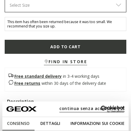
Select Size
This item has often been returned because it was too small. We
recommend that you size up.
ADD TO CART
FIND IN STORE
Free standard delivery
in 3-4 working days
Free returns
within 30 days of the delivery date
Description
continua senza accettare | X
Lightweight breathable court shoe for women set on a low
slender heel with an aesthetic that stands apart for its
CONSENSO
DETTAGLI
INFORMAZIONI SUI COOKIE
modern elegance. It has been crafted from supple nappa in a