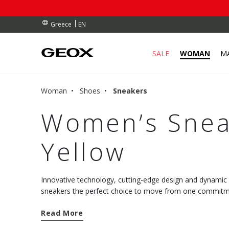
RDERS OVER 90.00 €
RDERS OVER 90.00 €
S
EN
Greece
SALE
WOMAN
M
Woman
Shoes
Sneakers
Women’s Snea
Yellow
Innovative technology, cutting-edge design and dynami
sneakers the perfect choice to move from one commitmen
comfort. Discover the new models and choose well-being
Read More