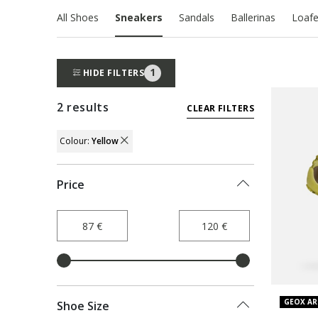
All Shoes
Sneakers
Sandals
Ballerinas
Loafe
1
HIDE FILTERS
2 results
CLEAR FILTERS
Colour:
Yellow
REMOVE FILTER CURRENTLY REFINED BY
Price
GEOX AR
Shoe Size