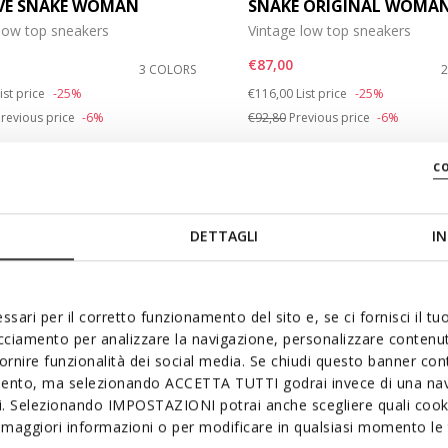
VE SNAKE WOMAN
SNAKE ORIGINAL WOMA
 low top sneakers
Vintage low top sneakers
e: 41
€87,00
3 COLORS
duced from
o
Price reduced from
to
ist price
-25%
€116,00
List price
-25%
revious price
-6%
€92,80
Previous price
-6%
c
DETTAGLI
IN
ssari per il corretto funzionamento del sito e, se ci fornisci il t
acciamento per analizzare la navigazione, personalizzare contenuti
fornire funzionalità dei social media. Se chiudi questo banner co
mento, ma selezionando ACCETTA TUTTI godrai invece di una nav
si. Selezionando IMPOSTAZIONI potrai anche scegliere quali cooki
maggiori informazioni o per modificare in qualsiasi momento le t