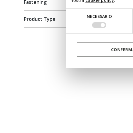
nostra
cookie policy
.
Fastening
Selezione
NECESSARIO
Product Type
del
consenso
CONFERMA