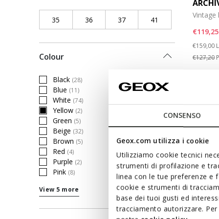
ARCHI
Vintage
35
Refine by Shoe Size: 35
36
Refine by Shoe Size: 36
37
Refine by Shoe Size: 37
41
Refine by Shoe Siz
€119,25
Price re
t
€159,00
L
Colour
€127,20
P
Black
(28)
Refine by Colour: Black
Blue
(11)
Refine by Colour: Blue
White
(74)
Refine by Colour: White
Yellow
(2)
selected Currently Refined by Colour: Yellow
CONSENSO
Green
(5)
Refine by Colour: Green
Beige
(32)
Refine by Colour: Beige
Geox.com utilizza i cookie
Brown
(5)
Refine by Colour: Brown
Red
(4)
Utilizziamo cookie tecnici nece
Refine by Colour: Red
Purple
(2)
strumenti di profilazione e tr
Refine by Colour: Purple
Pink
(8)
linea con le tue preferenze e 
Refine by Colour: Pink
cookie e strumenti di traccia
View 5 more
base dei tuoi gusti ed interes
tracciamento autorizzare. Per 