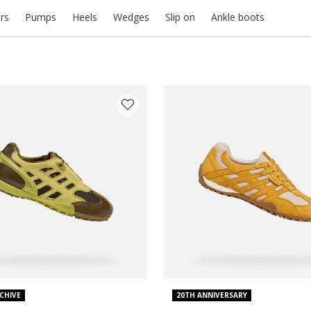
rs
Pumps
Heels
Wedges
Slip on
Ankle boots
 COLOUR: YELLOW
CHIVE
20TH ANNIVERSARY