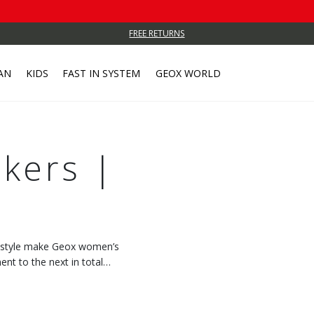
FREE RETURNS
AN
KIDS
FAST IN SYSTEM
GEOX WORLD
kers |
c style make Geox women’s
t to the next in total
 with every step.