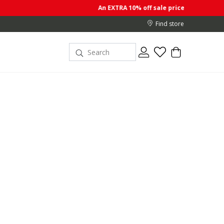
An EXTRA 10% off sale prices when you buy 2 or more i
Find store