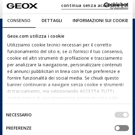
Technologies
continua senza accettare | X
CONSENSO
DETTAGLI
INFORMAZIONI SUI COOKIE
Geox.com utilizza i cookie
Utilizziamo cookie tecnici necessari per il corretto
funzionamento del sito e, se ci fornisci il tuo consenso,
cookie ed altri strumenti di profilazione e tracciamento
per analizzare la navigazione, personalizzare contenuti
ed annunci pubblicitari in linea con le tue preferenze e
fornire funzionalità dei social media. Se chiudi questo
banner continuerai a navigare senza cookie e strumenti
di tracciamento, ma selezionando ACCETTA TUTTI
godrai invece di una navigazione personalizzata sulla
base dei tuoi gusti ed interessi. Selezionando
IMPOSTAZIONI potrai anche scegliere quali cookies ed
Selezione
NECESSARIO
altri strumenti di tracciamento autorizzare. Per maggiori
del
informazioni o per modificare in qualsiasi momento le
consenso
PREFERENZE
tue impostazioni, visita la nostra
cookie policy
.