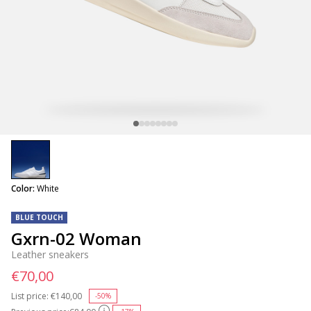
selected
Color:
White
BLUE TOUCH
Gxrn-02 Woman
Leather sneakers
€70,00
List price:
Price reduced from
€140,00
to
-50%