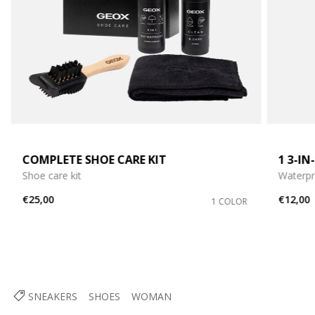
COMPLETE SHOE CARE KIT
1 3-I
Shoe care kit
Waterpr
€25,00
€12,00
1 COLOR
SNEAKERS
SHOES
WOMAN