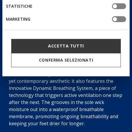
STATISTICHE
MARKETING
ACCETTA TUTTI
Dynamic Breathing System
CONFERMA SELEZIONATI
Blue Touch is not just a sleek sneaker with a retro
yet contemporary aesthetic: it also features the
innovative Dynamic Breathing System, a piece of
technology that triggers active ventilation one step
after the next. The grooves in the sole wick
moisture out into a waterproof breathable
membrane, promoting ongoing breathability and
keeping your feet drier for longer.