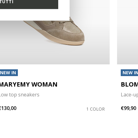
TUTTI
NEW IN
NEW I
MARYEMY WOMAN
BLOM
Low top sneakers
Lace-u
€130,00
€99,90
1 COLOR