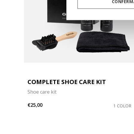
CONFERMA
COMPLETE SHOE CARE KIT
Shoe care kit
€25,00
OLORS
1 COLOR