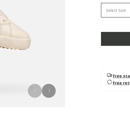
Select Size
Free sta
Free re