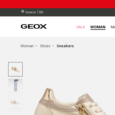
RDERS OVER 90.00 €
RDERS OVER 90.00 €
S
EN
Greece
SALE
WOMAN
M
Woman
Shoes
Sneakers