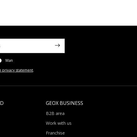
Man
e privacy statement
.
LD
GEOX BUSINESS
B2B area
Work with us
Franchise