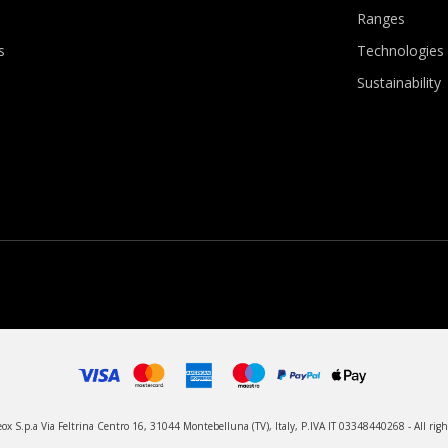
Ranges
s
Technologies
Sustainability
x S.p.a Via Feltrina Centro 16, 31044 Montebelluna (TV), Italy, P.IVA IT 03348440268 - All righ