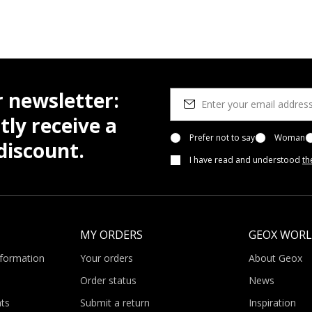
r newsletter:
tly receive a
Prefer not to say
Woman
iscount.
I have read and understood
th
MY ORDERS
GEOX WOR
nformation
Your orders
About Geox
Order status
News
ts
Submit a return
Inspiration