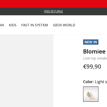
FREE RETURNS
AN
KIDS
FAST IN SYSTEM
GEOX WORLD
NEW IN
Blomie
Low top sneak
€99,90
Color:
Light 
selected