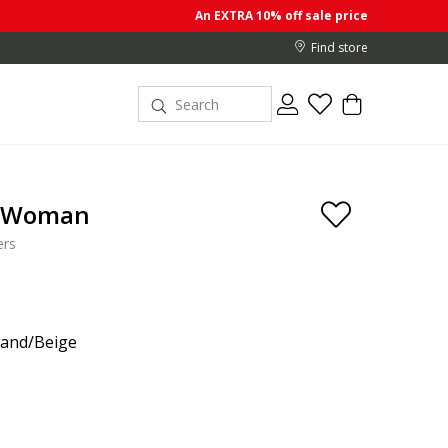
An EXTRA 10% off sale prices when you buy 2 or mo
Find store
e Woman
ers
sand/Beige