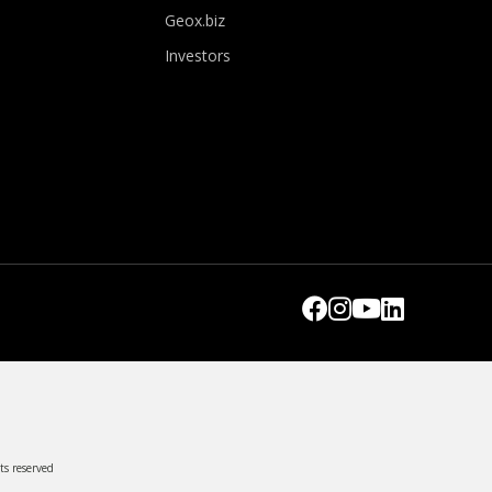
Geox.biz
Investors
ts reserved