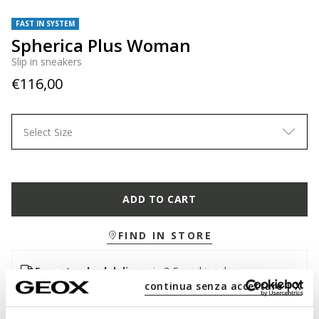
FAST IN SYSTEM
Spherica Plus Woman
Slip in sneakers
€116,00
Select Size
ADD TO CART
FIND IN STORE
Free standard delivery
in 3-5 working days
continua senza accettare | X
Free returns
within 30 days of the delivery date