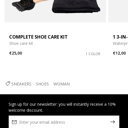
COMPLETE SHOE CARE KIT
1 3-I
Shoe care kit
Waterpr
€25,00
€12,00
1 COLOR
SNEAKERS
SHOES
WOMAN
Sign up for our newsletter: you will instantly receive a 10%
welcome discount.