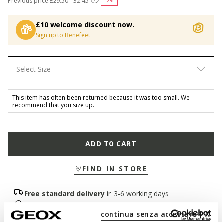
Previous price:
£29.50 - 32.45
-2%
£10 welcome discount now.
Sign up to Benefeet
Select Size
This item has often been returned because it was too small. We
recommend that you size up.
ADD TO CART
FIND IN STORE
Free standard delivery
in 3-6 working days
Free returns
within 30 days of the delivery date
continua senza accettare | X