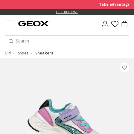
Take advantage of a
FREE RETURNS
Girl
Shoes
Sneakers