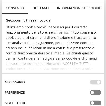
Description
CONSENSO
DETTAGLI
INFORMAZIONI SUI COOKIE
Lightweight flexible low-cut sneaker for girls with a running-
Geox.com utilizza i cookie
shoe aesthetic and an easily adjustable fit. This version of
Loftus in lilac and turquoise will lift casual day-to-day dressing
Utilizziamo cookie tecnici necessari per il corretto
with a touch of contemporary charm. Crafted from a leather-
funzionamento del sito e, se ci fornisci il tuo consenso,
effect material and nylon, it is both cushioning and easily
cookie ed altri strumenti di profilazione e tracciamento
adjustable, ensuring the utmost comfort.
per analizzare la navigazione, personalizzare contenuti
ITEM CODE:
J46M2A054FUC8320
ed annunci pubblicitari in linea con le tue preferenze e
Read more
fornire funzionalità dei social media. Se chiudi questo
banner continuerai a navigare senza cookie e strumenti
Features
di tracciamento, ma selezionando ACCETTA TUTTI
godrai invece di una navigazione personalizzata sulla
Quick and easy to put on
base dei tuoi gusti ed interessi. Selezionando
IMPOSTAZIONI potrai anche scegliere quali cookies ed
Selezione
Reinforced toe
NECESSARIO
altri strumenti di tracciamento autorizzare. Per maggiori
del
Single riptape and elasticated lace fastening; Removable
informazioni o per modificare in qualsiasi momento le
consenso
PREFERENZE
insole
tue impostazioni, visita la nostra
cookie policy
.
STATISTICHE