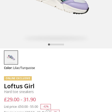
selected
Color:
Lilac/Turquoise
ONLINE EXCLUSIVE
Loftus Girl
Hard toe sneakers
£29.00 - 31.90
List price:
Price reduced from
£50.00 - 55.00
to
-42%