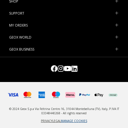
SHOP
SUPPORT
MY ORDERS
GEOX WORLD
GEOX BUSINESS
© 2024 Geox S.p.a Via Feltrina Centro 16, 31044 Montebelluna (TV), Italy, P.IVA IT
03348440268 - All rights reserved
PRIVACY
LEGAL
MANAGE COOKIES