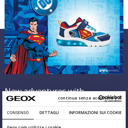
New adventures with
continua senza accettare | X
Superman
CONSENSO
DETTAGLI
INFORMAZIONI SUI COOKIE
Modern design, comfort, and Geox technology: the new
Superman for Geox sneakers combine breathability
Geox.com utilizza i cookie