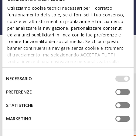
and durability to accompany every child on their daily
Utilizziamo cookie tecnici necessari per il corretto
adventures, with the strength of a true superhero.
funzionamento del sito e, se ci fornisci il tuo consenso,
cookie ed altri strumenti di profilazione e tracciamento
per analizzare la navigazione, personalizzare contenuti
ed annunci pubblicitari in linea con le tue preferenze e
fornire funzionalità dei social media. Se chiudi questo
banner continuerai a navigare senza cookie e strumenti
di tracciamento, ma selezionando ACCETTA TUTTI
Discover all models
godrai invece di una navigazione personalizzata sulla
base dei tuoi gusti ed interessi. Selezionando
IMPOSTAZIONI potrai anche scegliere quali cookies ed
Selezione
NECESSARIO
altri strumenti di tracciamento autorizzare. Per maggiori
del
informazioni o per modificare in qualsiasi momento le
consenso
PREFERENZE
tue impostazioni, visita la nostra
cookie policy
.
STATISTICHE
MARKETING