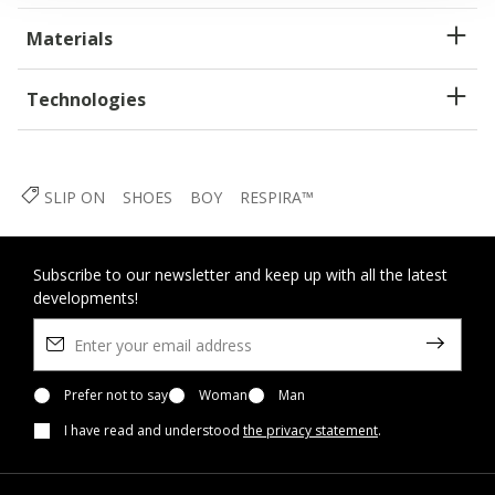
Materials
Technologies
SLIP ON
SHOES
BOY
RESPIRA™
Subscribe to our newsletter and keep up with all the latest
developments!
Prefer not to say
Woman
Man
I have read and understood
the privacy statement
.