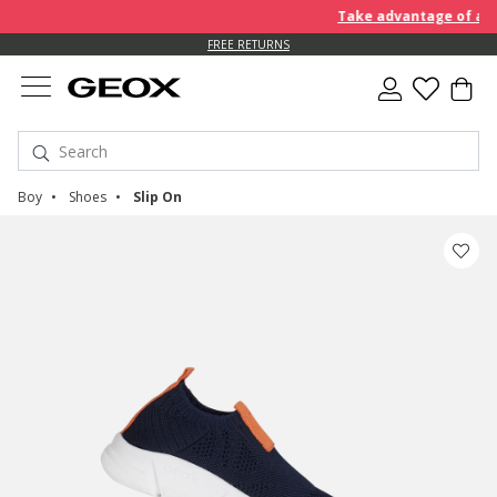
Take advantage of an EX
FREE RETURNS
Boy
Shoes
Slip On