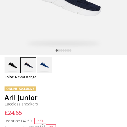
selected
Color:
Navy/Orange
ONLINE EXCLUSIVE
Aril Junior
Laceless sneakers
£24.65
List price:
Price reduced from
£42.50
to
-42%