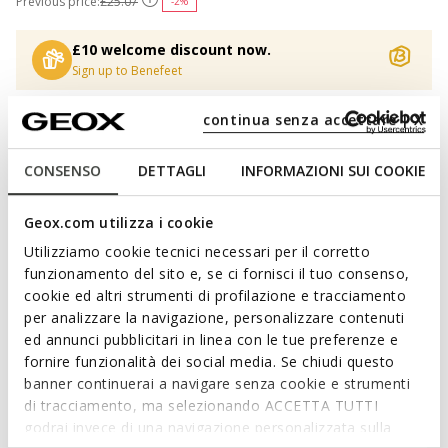
Previous price:
£25.07
-2%
£10 welcome discount now.
Sign up to Benefeet
continua senza accettare | X
Select Size
CONSENSO
DETTAGLI
INFORMAZIONI SUI COOKIE
Geox.com utilizza i cookie
ADD TO CART
Utilizziamo cookie tecnici necessari per il corretto
funzionamento del sito e, se ci fornisci il tuo consenso,
FIND IN STORE
cookie ed altri strumenti di profilazione e tracciamento
per analizzare la navigazione, personalizzare contenuti
ed annunci pubblicitari in linea con le tue preferenze e
Free standard delivery
in 3-6 working days
fornire funzionalità dei social media. Se chiudi questo
Free returns
within 30 days of the delivery date
banner continuerai a navigare senza cookie e strumenti
di tracciamento, ma selezionando ACCETTA TUTTI
godrai invece di una navigazione personalizzata sulla
Description