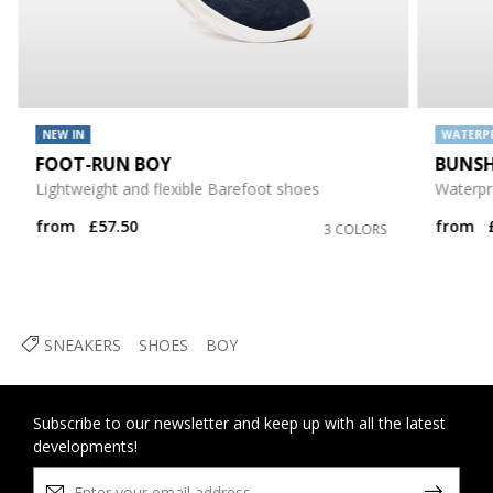
NEW IN
WATERP
FOOT-RUN BOY
BUNSH
Lightweight and flexible Barefoot shoes
Waterpr
from
£57.50
from
3 COLORS
SNEAKERS
SHOES
BOY
Subscribe to our newsletter and keep up with all the latest
developments!