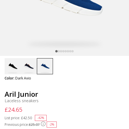
selected
Color:
Dark Avio
Aril Junior
Laceless sneakers
£24.65
List price:
Price reduced from
£42.50
to
-42%
Previous price:
£25.07
-2%