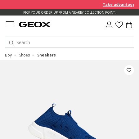
Take advantage of an EX
PICK YOUR ORDER UP FROM A NEARBY COLLECTION POINT.
Boy
Shoes
Sneakers