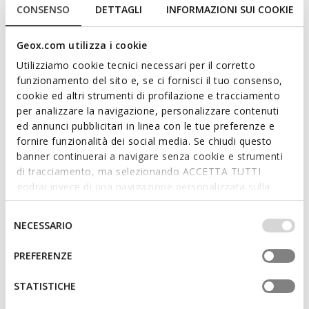
CONSENSO
DETTAGLI
INFORMAZIONI SUI COOKIE
Comfortable and cushioned junior slip-on sneakers with an
active design. Aril features an air force blue mesh-effect
upper, paired with a trendy thick white outsole. Soft and light,
Geox.com utilizza i cookie
it adds an original touch to casual outfits for school and
Utilizziamo cookie tecnici necessari per il corretto
leisure during the warmer months.
funzionamento del sito e, se ci fornisci il tuo consenso,
ITEM CODE:
J02DMA0006KC4067
cookie ed altri strumenti di profilazione e tracciamento
per analizzare la navigazione, personalizzare contenuti
ed annunci pubblicitari in linea con le tue preferenze e
Features
fornire funzionalità dei social media. Se chiudi questo
Outstanding cushioning effect which offers protection
banner continuerai a navigare senza cookie e strumenti
and absorbs jolts and vibrations
di tracciamento, ma selezionando ACCETTA TUTTI
godrai invece di una navigazione personalizzata sulla
Quick and easy to put on
base dei tuoi gusti ed interessi. Selezionando
IMPOSTAZIONI potrai anche scegliere quali cookies ed
Selezione
Unlined upper
NECESSARIO
altri strumenti di tracciamento autorizzare. Per maggiori
del
Slip-on design allows you to slide the foot in swiftly
informazioni o per modificare in qualsiasi momento le
consenso
PREFERENZE
tue impostazioni, visita la nostra
cookie policy
.
STATISTICHE
Materials