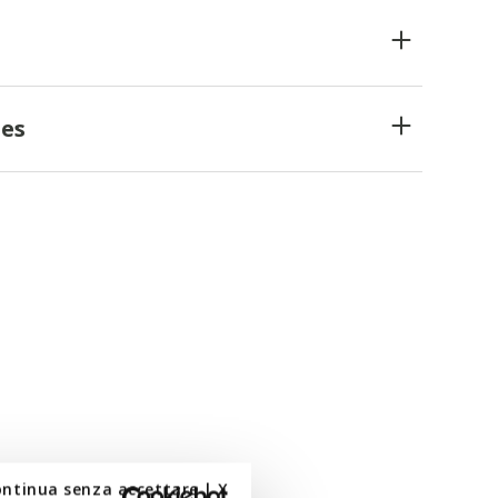
es
ontinua senza accettare | X