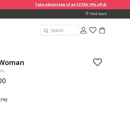
Take advantage of an EXTRA 10% off discount prices when yo
Find store
 Woman
rs
00
grey