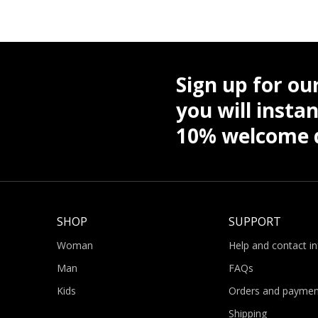
Sign up for ou
you will instan
10% welcome d
SHOP
SUPPORT
Woman
Help and contact i
Man
FAQs
Kids
Orders and paymen
Shipping