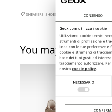
SNEAKERS
SHOES
WOMAN
CONSENSO
Geox.com utilizza i cookie
Utilizziamo cookie tecnici nece
strumenti di profilazione e tr
You may also like
linea con le tue preferenze e 
cookie e strumenti di traccia
base dei tuoi gusti ed interes
tracciamento autorizzare. Per 
nostra
cookie policy
.
Selezione
NECESSARIO
del
consenso
CONFERMA