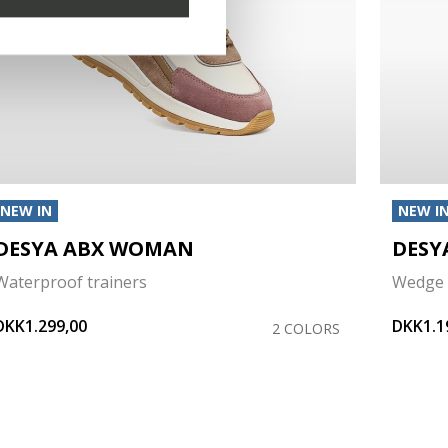
NEW IN
NEW I
DESYA ABX WOMAN
DES
Waterproof trainers
Wedge 
DKK1.299,00
DKK1.1
2 COLORS