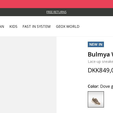
FREE RETURNS
AN
KIDS
FAST IN SYSTEM
GEOX WORLD
NEW IN
Bulmya
Lace-up sneake
DKK849,
Color:
Dove 
selected