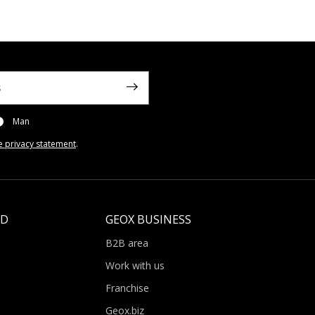
Man
e privacy statement
.
LD
GEOX BUSINESS
B2B area
Work with us
Franchise
Geox.biz