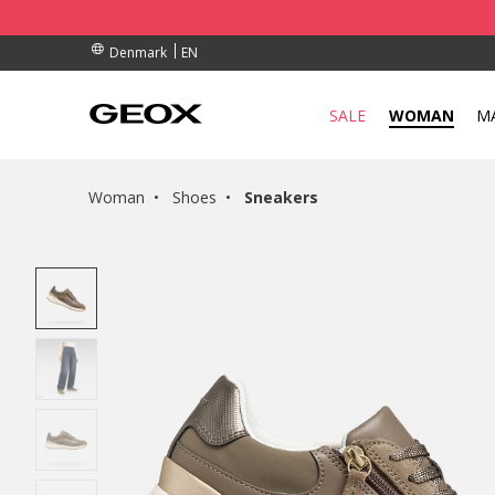
BY COLLECTION POINT.
ERS OVER Dkk 700,00
ERS OVER Dkk 700,00
EN
Denmark
SALE
WOMAN
M
Woman
Shoes
Sneakers