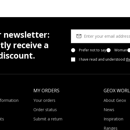
r newsletter:
tly receive a
Prefer not to say
Woman
iscount.
I have read and understood
th
MY ORDERS
GEOX WOR
nformation
Your orders
About Geox
Order status
News
ts
Submit a return
Inspiration
Ranges