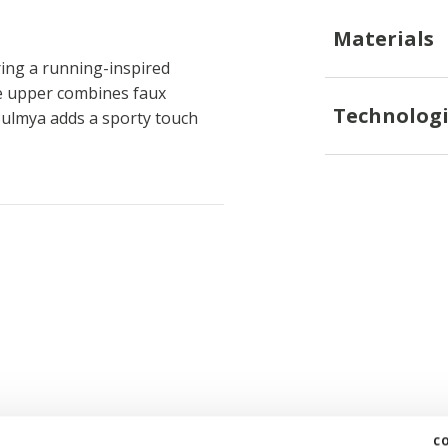
Materials
ring a running-inspired
the upper combines faux
Technologi
Bulmya adds a sporty touch
c