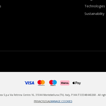
s
Technologies
Sustainability
x S.p.a Via Feltrina Centro 16, 31044 Montebelluna (TV), Italy, P.IVA IT 03348440268 - All righ
PRIVACY
LEGAL
MANAGE COOKIES