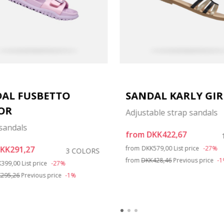
AL FUSBETTO
SANDAL KARLY GIR
OR
Adjustable strap sandals
sandals
from
DKK422,67
Price reduced from
to
KK291,27
from
DKK579,00
List price
-27%
3 COLORS
ce reduced from
to
from
DKK428,46
Previous price
-
K399,00
List price
-27%
295,26
Previous price
-1%