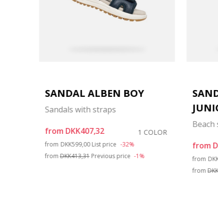
IRL
SANDAL ALBEN BOY
SAND
JUNI
Sandals with straps
Beach 
from
DKK407,32
OLORS
1 COLOR
Price reduced from
to
from
DKK599,00
List price
-32%
from
D
from
DKK413,31
Previous price
-1%
Pri
from
DK
from
DKK