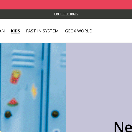
Take adv
FREE RETURNS
AN
KIDS
FAST IN SYSTEM
GEOX WORLD
Ne