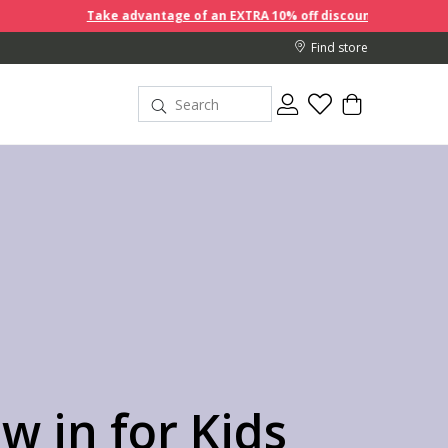
antage of an EXTRA 10% off discount prices when you buy 2 or more i
Find store
w in for Kids