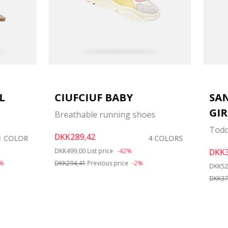
L
CIUFCIUF BABY
SA
GIR
Breathable running shoes
Todd
DKK289,42
1 COLOR
4 COLORS
Price reduced from
to
DKK499,00
List price
-42%
DKK3
1%
DKK294,41
Previous price
-2%
Price 
DKK52
DKK37