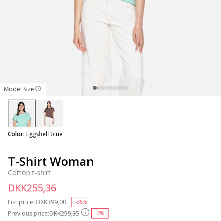
Model Size
selected
Color:
Eggshell blue
T-Shirt Woman
Cotton t-shirt
DKK255,36
List price:
Price reduced from
DKK399,00
to
-36%
Previous price:
DKK259,35
-2%