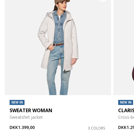
NEW IN
NEW IN
SWEATER WOMAN
CLARI
Sweatshirt jacket
Cross-b
DKK1.399,00
DKK1.2
3 COLORS