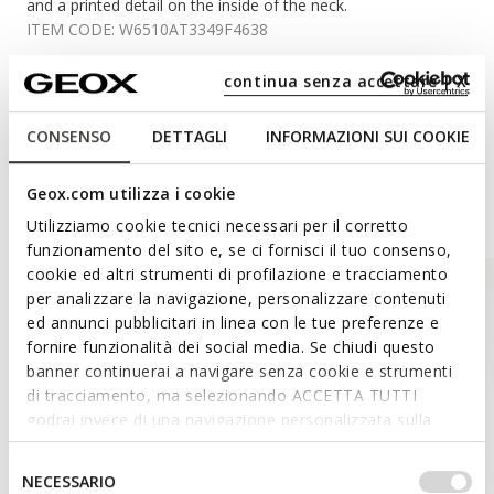
and a printed detail on the inside of the neck.
ITEM CODE:
W6510AT3349F4638
continua senza accettare | X
Materials
CONSENSO
DETTAGLI
INFORMAZIONI SUI COOKIE
Geox.com utilizza i cookie
Style Inspiration
Utilizziamo cookie tecnici necessari per il corretto
funzionamento del sito e, se ci fornisci il tuo consenso,
cookie ed altri strumenti di profilazione e tracciamento
per analizzare la navigazione, personalizzare contenuti
ed annunci pubblicitari in linea con le tue preferenze e
fornire funzionalità dei social media. Se chiudi questo
banner continuerai a navigare senza cookie e strumenti
di tracciamento, ma selezionando ACCETTA TUTTI
godrai invece di una navigazione personalizzata sulla
base dei tuoi gusti ed interessi. Selezionando
IMPOSTAZIONI potrai anche scegliere quali cookies ed
Selezione
NECESSARIO
altri strumenti di tracciamento autorizzare. Per maggiori