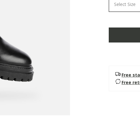
Select Size
Free sta
Free re