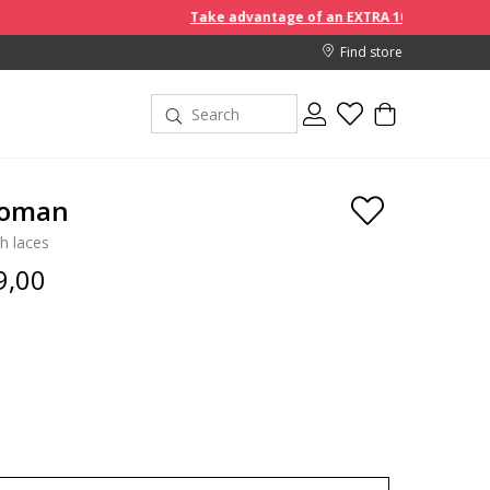
Take advantage of an EXTRA 10% off discount prices when yo
Find store
Woman
h laces
9,00