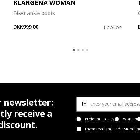
KLARGENA WOMAN
Biker ankle boots
DKK999,00
1 COLOR
r newsletter:
tly receive a
Prefer not to say
Woman
iscount.
I have read and understood
th