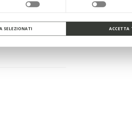
 SELEZIONATI
ACCETTA 
 as measured on a size 37 EU