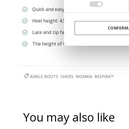
consenso
Quick and easy to put on
Heel height: 4,5 cm / 1,8"
CONFERMA
Lace and zip fastening
The height of the boot shaft is 14 cm / 5.51"
ANKLE BOOTS
SHOES
WOMAN
RESPIRA™
You may also like