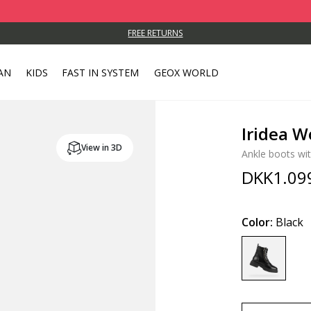
FREE RETURNS
AN
KIDS
FAST IN SYSTEM
GEOX WORLD
Iridea 
View in 3D
Ankle boots wit
DKK1.09
Color:
Black
selected