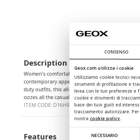
CONSENSO
Description
Geox.com utilizza i cookie
Women's comfortable breathable ankle boot load
Utilizziamo cookie tecnici nece
contemporary appeal. A perfect partner for city st
strumenti di profilazione e tr
duty outfits, this all-black version of the Iridea 
linea con le tue preferenze e 
oozes all the casual charm of a contemporary urb
cookie e strumenti di traccia
ITEM CODE:
D16HRF00043C9999
base dei tuoi gusti ed interes
tracciamento autorizzare. Per 
nostra
cookie policy
.
Selezione
Features
NECESSARIO
del