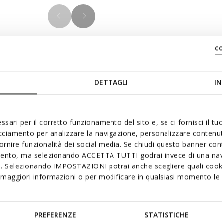
c
DETTAGLI
IN
Materials
ed with unmistakably
ssari per il corretto funzionamento del sito e, se ci fornisci il t
rolling and laid-back off-
acciamento per analizzare la navigazione, personalizzare contenuti
Technologi
ankle boot in smooth leather
fornire funzionalità dei social media. Se chiudi questo banner co
an aesthetic.
mento, ma selezionando ACCETTA TUTTI godrai invece di una nav
si. Selezionando IMPOSTAZIONI potrai anche scegliere quali cooki
maggiori informazioni o per modificare in qualsiasi momento le t
PREFERENZE
STATISTICHE