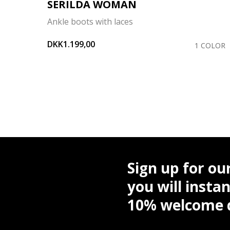
SERILDA WOMAN
Ankle boots with laces
DKK1.199,00
OLORS
1 COLOR
Sign up for ou
you will instan
10% welcome d