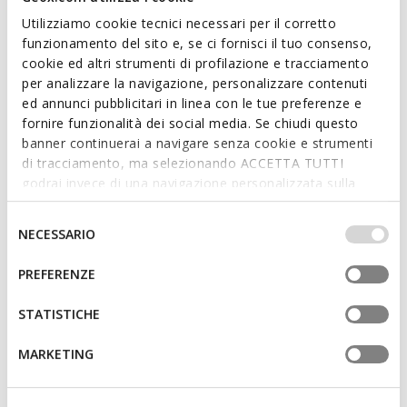
ITEM CODE:
D66AXB00022C6005
Utilizziamo cookie tecnici necessari per il corretto
Read more
funzionamento del sito e, se ci fornisci il tuo consenso,
cookie ed altri strumenti di profilazione e tracciamento
Features
per analizzare la navigazione, personalizzare contenuti
ed annunci pubblicitari in linea con le tue preferenze e
Quick and easy to put on
fornire funzionalità dei social media. Se chiudi questo
banner continuerai a navigare senza cookie e strumenti
Thickness of sole: 1 cm / 0.4"
di tracciamento, ma selezionando ACCETTA TUTTI
Slip-on design allows you to slide the foot in swiftly;
godrai invece di una navigazione personalizzata sulla
Removable insole
base dei tuoi gusti ed interessi. Selezionando
IMPOSTAZIONI potrai anche scegliere quali cookies ed
Selezione
NECESSARIO
altri strumenti di tracciamento autorizzare. Per maggiori
del
informazioni o per modificare in qualsiasi momento le
consenso
Materials
PREFERENZE
tue impostazioni, visita la nostra
cookie policy
.
STATISTICHE
Technologies
MARKETING