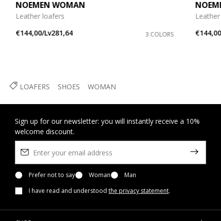
NOEMEN WOMAN
NOEM
Leather loafers
Leather
€144,00/Lv281,64
€144,00
3 COLORS
LOAFERS
SHOES
WOMAN
Sign up for our newsletter: you will instantly receive a 10%
welcome discount.
Prefer not to say
Woman
Man
I have read and understood
the privacy statement
.