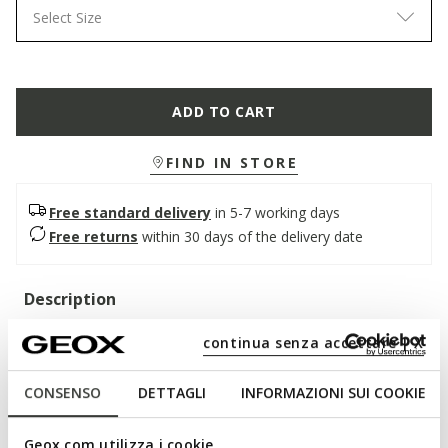
Select Size
ADD TO CART
FIND IN STORE
Free standard delivery
in 5-7 working days
Free returns
within 30 days of the delivery date
Description
A women’s loafer with an understated yet sophisticated style,
continua senza accettare | X
the perfect companion for hectic days in the city. In this
brown version, it features a soft suede upper with a clean
CONSENSO
DETTAGLI
INFORMAZIONI SUI COOKIE
silhouette, enhanced by handcrafted details. Comfortable and
breathable, Addisse adds a touch of effortless elegance to
Geox.com utilizza i cookie
everyday outfits.