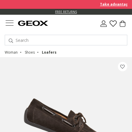
Take advantage of 
FREE RETURNS
Woman
Shoes
Loafers