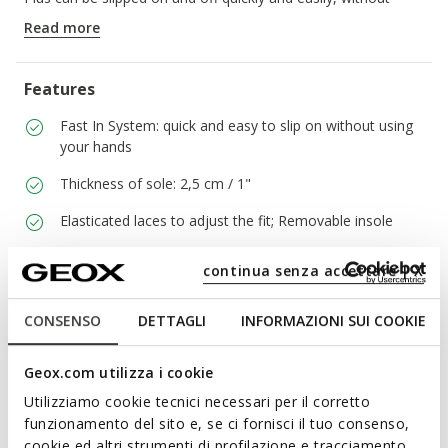
using your hands.
Read more
ITEM CODE:
D680AA000NFC5004
Features
Fast In System: quick and easy to slip on without using
your hands
Thickness of sole: 2,5 cm / 1"
Elasticated laces to adjust the fit; Removable insole
continua senza accettare | X
Materials
CONSENSO
DETTAGLI
INFORMAZIONI SUI COOKIE
Technologies
Geox.com utilizza i cookie
Utilizziamo cookie tecnici necessari per il corretto
Learn about the attributes of
funzionamento del sito e, se ci fornisci il tuo consenso,
cookie ed altri strumenti di profilazione e tracciamento