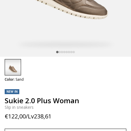
selected
Color:
Sand
NEW IN
Sukie 2.0 Plus Woman
Slip in sneakers
€122,00/Lv238,61