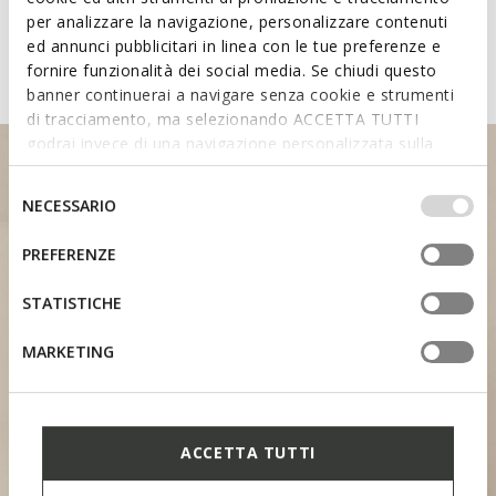
shoes featuring the Fast In
per analizzare la navigazione, personalizzare contenuti
System
ed annunci pubblicitari in linea con le tue preferenze e
fornire funzionalità dei social media. Se chiudi questo
banner continuerai a navigare senza cookie e strumenti
di tracciamento, ma selezionando ACCETTA TUTTI
godrai invece di una navigazione personalizzata sulla
base dei tuoi gusti ed interessi. Selezionando
IMPOSTAZIONI potrai anche scegliere quali cookies ed
Selezione
NECESSARIO
altri strumenti di tracciamento autorizzare. Per maggiori
del
informazioni o per modificare in qualsiasi momento le
consenso
PREFERENZE
tue impostazioni, visita la nostra
cookie policy
.
HEEL SUPPORT
STATISTICHE
MARKETING
ACCETTA TUTTI
CONTOURED TONGUE
SOFT PAD