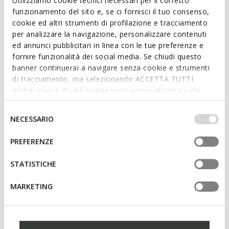
Utilizziamo cookie tecnici necessari per il corretto
funzionamento del sito e, se ci fornisci il tuo consenso,
cookie ed altri strumenti di profilazione e tracciamento
Features
per analizzare la navigazione, personalizzare contenuti
ed annunci pubblicitari in linea con le tue preferenze e
Quick and easy to put on
fornire funzionalità dei social media. Se chiudi questo
banner continuerai a navigare senza cookie e strumenti
Heel height: 2 cm / 0,8"
di tracciamento, ma selezionando ACCETTA TUTTI
Slip-on design allows you to slide the foot in swiftly
godrai invece di una navigazione personalizzata sulla
base dei tuoi gusti ed interessi. Selezionando
IMPOSTAZIONI potrai anche scegliere quali cookies ed
Selezione
NECESSARIO
altri strumenti di tracciamento autorizzare. Per maggiori
del
Materials
informazioni o per modificare in qualsiasi momento le
consenso
PREFERENZE
tue impostazioni, visita la nostra
cookie policy
.
Technologies
STATISTICHE
MARKETING
You may also like