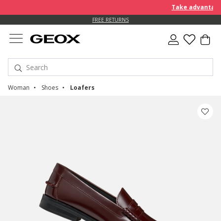
Take advantage of f
FREE RETURNS
Woman
Shoes
Loafers