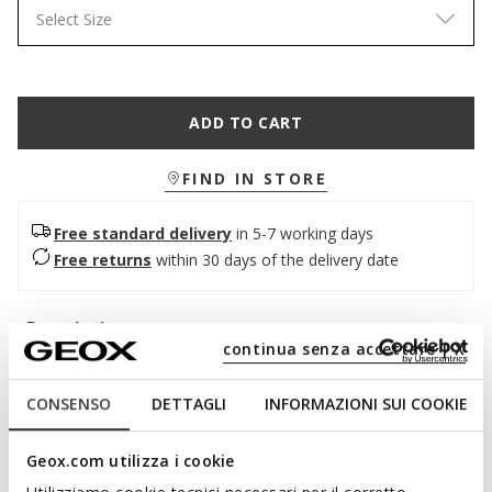
Select Size
ADD TO CART
FIND IN STORE
Free standard delivery
in 5-7 working days
Free returns
within 30 days of the delivery date
Description
continua senza accettare | X
Women’s college-inspired loafers, for outfits with understated
yet bold elegance. Crafted from soft leather, they are
CONSENSO
DETTAGLI
INFORMAZIONI SUI COOKIE
available in burgundy, a warm and on-trend shade.
Comfortable and breathable, Noemen combines traditional
Geox.com utilizza i cookie
lines with refined details.
ITEM CODE:
D680XA00038C7011