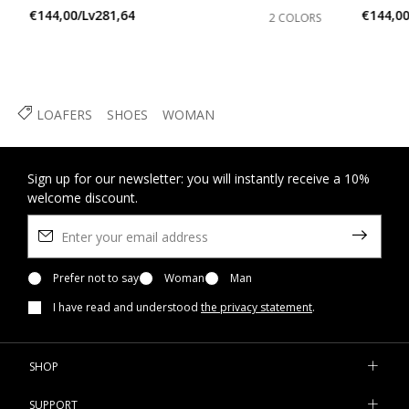
€144,00/Lv281,64
€144,00
2 COLORS
LOAFERS
SHOES
WOMAN
Sign up for our newsletter: you will instantly receive a 10%
welcome discount.
Prefer not to say
Woman
Man
I have read and understood
the privacy statement
.
SHOP
SUPPORT