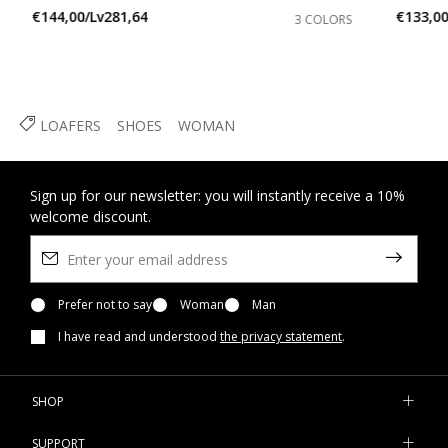
€144,00/Lv281,64
€133,00
3 COLORS
LOAFERS
SHOES
WOMAN
Sign up for our newsletter: you will instantly receive a 10%
welcome discount.
Prefer not to say
Woman
Man
I have read and understood
the privacy statement
.
SHOP
SUPPORT