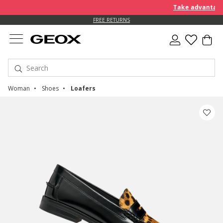
Take advantage o
FREE RETURNS
Woman
Shoes
Loafers