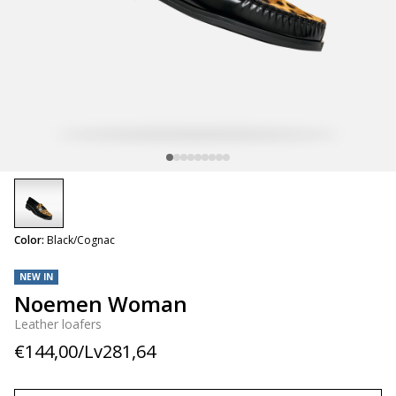
selected
Color:
Black/Cognac
NEW IN
Noemen Woman
Leather loafers
€144,00/Lv281,64