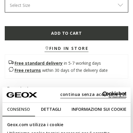
Select Size
ADD TO CART
FIND IN STORE
Free standard delivery
in 5-7 working days
Free returns
within 30 days of the delivery date
Description
continua senza accettare | X
Women’s college-inspired loafer, ideal for trendy and modern
outfits. Crafted from soft leather with pony skin inserts, it
CONSENSO
DETTAGLI
INFORMAZIONI SUI COOKIE
comes in a version combining black and cognac. Comfortable
and breathable, Noemen combines traditional lines with
Geox.com utilizza i cookie
refined details.
ITEM CODE:
D680XA038QSC9209