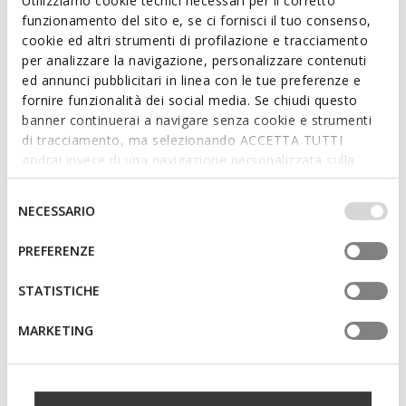
Utilizziamo cookie tecnici necessari per il corretto
funzionamento del sito e, se ci fornisci il tuo consenso,
cookie ed altri strumenti di profilazione e tracciamento
Features
per analizzare la navigazione, personalizzare contenuti
ed annunci pubblicitari in linea con le tue preferenze e
Quick and easy to put on
fornire funzionalità dei social media. Se chiudi questo
banner continuerai a navigare senza cookie e strumenti
Heel height: 2 cm / 0,8"
di tracciamento, ma selezionando ACCETTA TUTTI
Slip-on design allows you to slide the foot in swiftly
godrai invece di una navigazione personalizzata sulla
base dei tuoi gusti ed interessi. Selezionando
IMPOSTAZIONI potrai anche scegliere quali cookies ed
Selezione
NECESSARIO
altri strumenti di tracciamento autorizzare. Per maggiori
del
Materials
informazioni o per modificare in qualsiasi momento le
consenso
PREFERENZE
tue impostazioni, visita la nostra
cookie policy
.
Technologies
STATISTICHE
MARKETING
You may also like