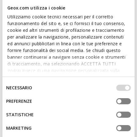
black palette and will be the ultimate way to complete office
looks or evening ensembles, cosseting feet with comfort and
Geox.com utilizza i cookie
a sensation of well-being. Kleopy is the perfect choice for
Utilizziamo cookie tecnici necessari per il corretto
anyone seeking versatility and style, and it will lift your outfits
Read more
funzionamento del sito e, se ci fornisci il tuo consenso,
with refined flair.
cookie ed altri strumenti di profilazione e tracciamento
ITEM CODE:
D55YBA000TUC9999
per analizzare la navigazione, personalizzare contenuti
Features
ed annunci pubblicitari in linea con le tue preferenze e
fornire funzionalità dei social media. Se chiudi questo
Quick and easy to put on
banner continuerai a navigare senza cookie e strumenti
di tracciamento, ma selezionando ACCETTA TUTTI
Heel height: 7 cm / 2,8"
godrai invece di una navigazione personalizzata sulla
Slip-on design allows you to slide the foot in swiftly
base dei tuoi gusti ed interessi. Selezionando
IMPOSTAZIONI potrai anche scegliere quali cookies ed
Selezione
NECESSARIO
altri strumenti di tracciamento autorizzare. Per maggiori
del
informazioni o per modificare in qualsiasi momento le
consenso
Materials
PREFERENZE
tue impostazioni, visita la nostra
cookie policy
.
STATISTICHE
Technologies
MARKETING