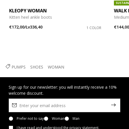
SUSTAIN
KLEOPY WOMAN
WALK 
Kitten heel ankle boots
Medium
€172,00/Lv336,40
€144,00
1 COLOR
PUMPS
SHOES
WOMAN
Sign up for our newsletter: you will instantly receive a 10%
welcome discount.
Prefer not to say
Woman
Man
I have read and understood
the privacy statement
.