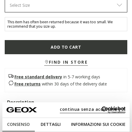
Select Size
This item has often been returned because it was too small. We
recommend that you size up.
ADD TO CART
FIND IN STORE
Free standard delivery
in 5-7 working days
Free returns
within 30 days of the delivery date
Description
continua senza accettare | X
Lightweight breathable court shoe for women set on a low
slender heel with an aesthetic that stands apart for its
CONSENSO
DETTAGLI
INFORMAZIONI SUI COOKIE
modern elegance. It has been crafted from supple nappa in a