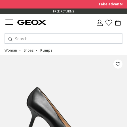
Take advantage of f
FREE RETURNS
Woman
Shoes
Pumps