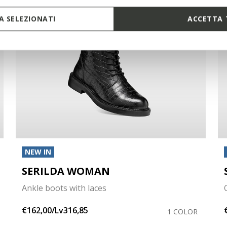
 SELEZIONATI
ACCETTA 
NEW IN
SERILDA WOMAN
Ankle boots with laces
€162,00/Lv316,85
1 COLOR