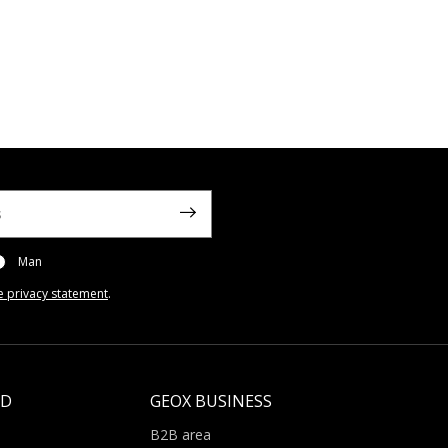
Man
e privacy statement
.
LD
GEOX BUSINESS
B2B area