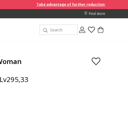
Take advantage of further reductions and start shopping!
Find store
 Woman
Lv295,33