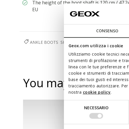
The height of the boot shaft is 120 cm / 47.
EU
CONSENSO
ANKLE BOOTS
SHOES
WOMAN
Geox.com utilizza i cookie
Utilizziamo cookie tecnici nece
strumenti di profilazione e tr
linea con le tue preferenze e 
cookie e strumenti di traccia
You may also like
base dei tuoi gusti ed interes
tracciamento autorizzare. Per 
nostra
cookie policy
.
Selezione
NECESSARIO
del
consenso