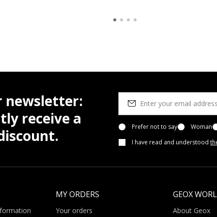
r newsletter:
tly receive a
Prefer not to say
Woman
iscount.
I have read and understood
th
MY ORDERS
GEOX WOR
nformation
Your orders
About Geox