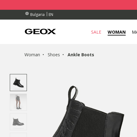
RDERS OVER 99,00 €
RDERS OVER 99,00 €
S
EN
Bulgaria
SALE
WOMAN
M
Woman
Shoes
Ankle Boots