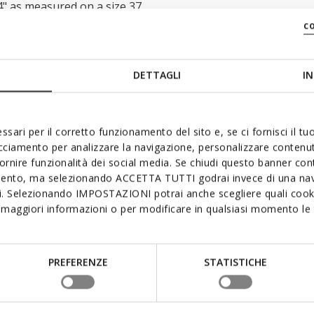
24" as measured on a size 37
c
DETTAGLI
IN
ssari per il corretto funzionamento del sito e, se ci fornisci il t
acciamento per analizzare la navigazione, personalizzare contenuti
fornire funzionalità dei social media. Se chiudi questo banner co
mento, ma selezionando ACCETTA TUTTI godrai invece di una nav
si. Selezionando IMPOSTAZIONI potrai anche scegliere quali cooki
maggiori informazioni o per modificare in qualsiasi momento le t
PREFERENZE
STATISTICHE