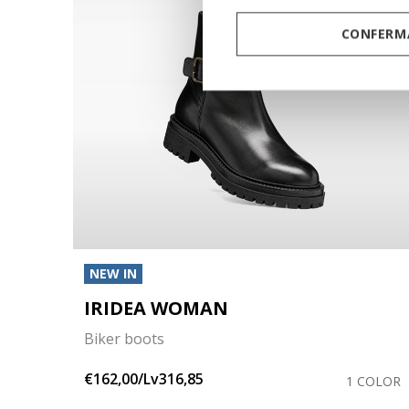
CONFERMA
NEW IN
IRIDEA WOMAN
Biker boots
€162,00/Lv316,85
OLORS
1 COLOR