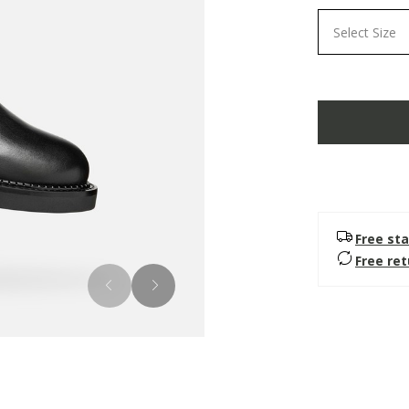
Select Size
Free sta
Free re