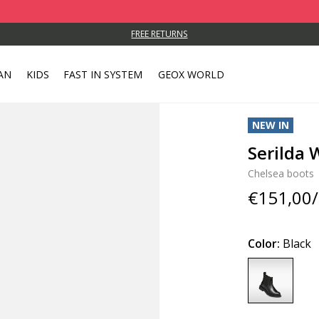
FREE RETURNS
AN
KIDS
FAST IN SYSTEM
GEOX WORLD
NEW IN
Serilda
Chelsea boots
€151,00/
Color:
Black
selected