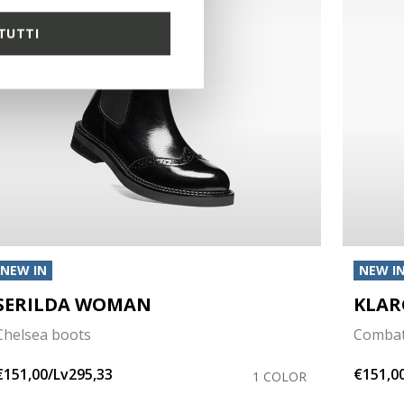
TUTTI
NEW IN
NEW I
SERILDA WOMAN
KLA
Chelsea boots
Combat
€151,00/Lv295,33
€151,0
1 COLOR