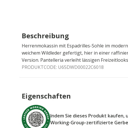
Beschreibung
Herrenmokassin mit Espadrilles-Sohle im moderne
weichem Wildleder gefertigt, hier in einer raffin
Version. Pantelleria verleiht lässigen Freizeitlo
PRODUKTCODE:
U65DWD00022C6018
Eigenschaften
Indem Sie dieses Produkt kaufen, 
Working-Group-zertifizierte Gerb