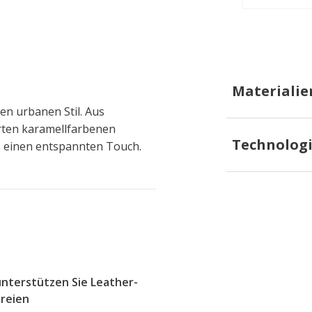
Materialie
n urbanen Stil. Aus
ierten karamellfarbenen
Technolog
oks einen entspannten Touch.
unterstützen Sie Leather-
ereien