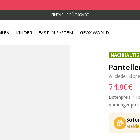
EINFACHE RÜCKGABE
RREN
KINDER
FAST IN SYSTEM
GEOX WORLD
NACHHALTIG
Pantelle
Wildleder Slippe
74,80€
Listenpreis:
Pri
110
Vorheriger preis
Sofor
Melden