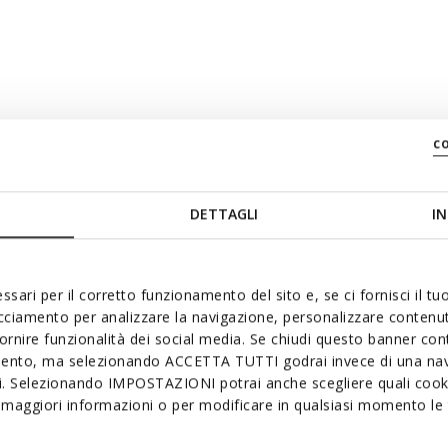
nziehen; Herausnehmbare
c
DETTAGLI
IN
ssari per il corretto funzionamento del sito e, se ci fornisci il t
acciamento per analizzare la navigazione, personalizzare contenuti
fornire funzionalità dei social media. Se chiudi questo banner co
mento, ma selezionando ACCETTA TUTTI godrai invece di una nav
si. Selezionando IMPOSTAZIONI potrai anche scegliere quali cooki
ch gefallen:
maggiori informazioni o per modificare in qualsiasi momento le t