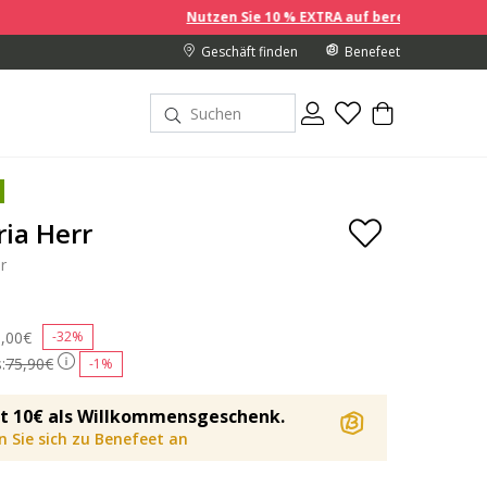
Nutzen Sie 10 % EXTRA auf bereits reduzierte Preise,
Geschäft finden
Benefeet
ria Herr
r
ce reduced from
,00€
to
-32%
:
75,90€
-1%
t 10€ als Willkommensgeschenk.
 Sie sich zu Benefeet an