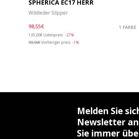
SPHERICA EC17 HERR
Wildleder Slipper
98,55€
ARBEN
1 FARBE
Price reduced from
to
135,00€
Listenpreis
-27%
99,90€
Vorheriger preis
-1%
Melden Sie si
Newsletter an
Sie immer über