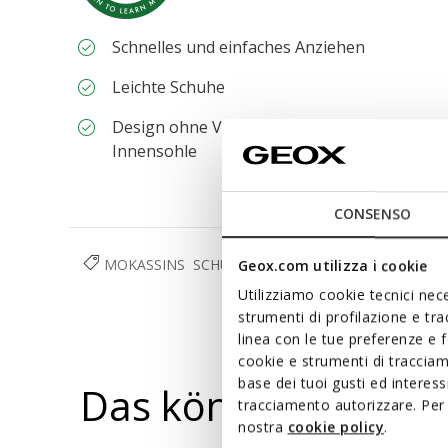
Schnelles und einfaches Anziehen
Leichte Schuhe
Design ohne Verschluss, für schnelleres A
Innensohle
CONSENSO
MOKASSINS
SCHUHE
HERREN
Geox.com utilizza i cookie
Utilizziamo cookie tecnici nece
strumenti di profilazione e tr
linea con le tue preferenze e 
cookie e strumenti di traccia
base dei tuoi gusti ed interes
Das könnte Ihnen au
tracciamento autorizzare. Per 
nostra
cookie policy
.