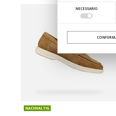
Selezione
NECESSARIO
del
consenso
CONFERMA
NACHHALTIG