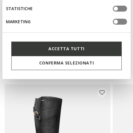
STATISTICHE
Materialien
MARKETING
Technologien
ACCETTA TUTTI
Das könnte Ihnen auch
CONFERMA SELEZIONATI
gefallen: