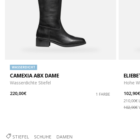
WASSERDICHT
CAMEXIA ABX DAME
ELIEB
Wasserdichte Stiefel
Hohe Wil
220,00€
102,90
1 FARBE
Price re
210,00€
102,90€
V
STIEFEL
SCHUHE
DAMEN