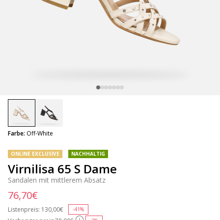
selected
Farbe:
Off-White
ONLINE EXCLUSIVE
NACHHALTIG
Virnilisa 65 S Dame
Sandalen mit mittlerem Absatz
76,70€
Listenpreis:
Price reduced from
130,00€
to
-41%