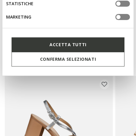
Materialien
STATISTICHE
MARKETING
Technologien
ACCETTA TUTTI
Das könnte Ihnen auch
CONFERMA SELEZIONATI
gefallen: