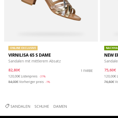
ONLINE EXCLUSIVE
NACHHA
VIRNILISA 65 S DAME
NEW E
Sandalen mit mittlerem Absatz
Sandale
82,80€
75,60€
1 FARBE
Price reduced from
to
Price re
120,00€
Listenpreis
120,00€
-31%
84,00€
Vorheriger preis
76,80€
Vo
-1%
SANDALEN
SCHUHE
DAMEN