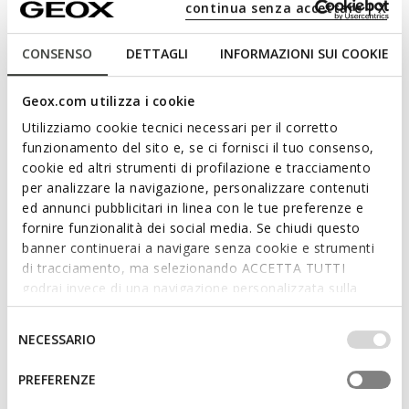
continua senza accettare | X
Leichte und atmungsaktive Damensandale mit bequemem
breitem Absatz. In dieser vielseitigen milchweißen
CONSENSO
DETTAGLI
INFORMAZIONI SUI COOKIE
Farbgebung besticht sie durch einen Oberschuh aus weichem
Nappaleder mit kleinen Ziernieten. Virnilisa 65 S verleiht
Geox.com utilizza i cookie
Alltagsoutfits eine temperamentvolle und feminine Note.
Utilizziamo cookie tecnici necessari per il corretto
PRODUKTCODE:
D65YZC000TUC1122
funzionamento del sito e, se ci fornisci il tuo consenso,
cookie ed altri strumenti di profilazione e tracciamento
Eigenschaften
per analizzare la navigazione, personalizzare contenuti
ed annunci pubblicitari in linea con le tue preferenze e
fornire funzionalità dei social media. Se chiudi questo
Indem Sie dieses Produkt kaufen,
banner continuerai a navigare senza cookie e strumenti
unterstützen Sie Leather-Working-Group-
di tracciamento, ma selezionando ACCETTA TUTTI
zertifizierte Gerbereien
godrai invece di una navigazione personalizzata sulla
base dei tuoi gusti ed interessi. Selezionando
Absatzhöhe: 6,5 cm / 2,6"
IMPOSTAZIONI potrai anche scegliere quali cookies ed
Selezione
NECESSARIO
altri strumenti di tracciamento autorizzare. Per maggiori
Schnalle am Riemen zum Einstellen der Passform
del
informazioni o per modificare in qualsiasi momento le
consenso
PREFERENZE
tue impostazioni, visita la nostra
cookie policy
.