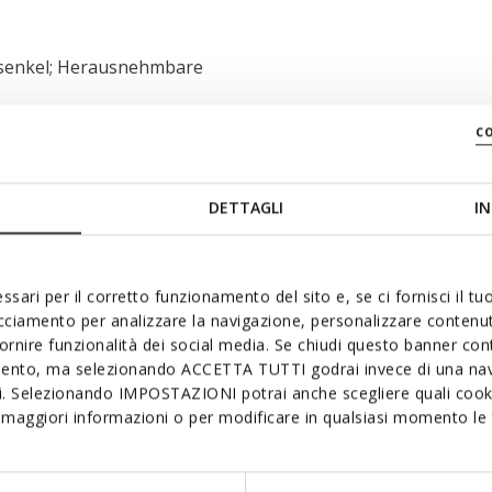
ürsenkel; Herausnehmbare
c
DETTAGLI
IN
ssari per il corretto funzionamento del sito e, se ci fornisci il t
acciamento per analizzare la navigazione, personalizzare contenuti
fornire funzionalità dei social media. Se chiudi questo banner co
ch gefallen:
mento, ma selezionando ACCETTA TUTTI godrai invece di una nav
si. Selezionando IMPOSTAZIONI potrai anche scegliere quali cooki
maggiori informazioni o per modificare in qualsiasi momento le t