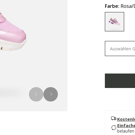
Farbe:
Rosa/D
selected
Auswählen 
Kostenl
Einfach
belaufen 