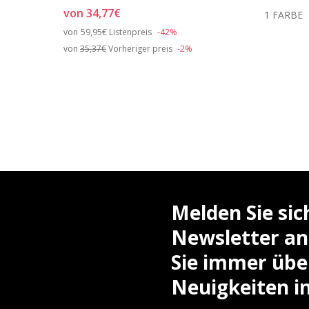
von
34,77€
ARBEN
1 FARBE
Price reduced from
to
von
59,95€
Listenpreis
-42%
von
35,37€
Vorheriger preis
-2%
Melden Sie si
Newsletter an
Sie immer über
Neuigkeiten i