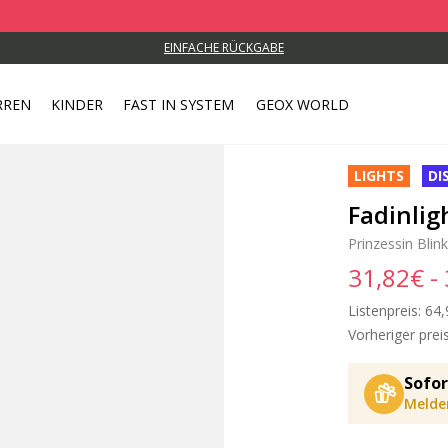
EINFACHE RÜCKGABE
RREN
KINDER
FAST IN SYSTEM
GEOX WORLD
LIGHTS
DI
Fadinli
Prinzessin Blin
31,82€ -
Listenpreis:
Pri
64,
Vorheriger preis
Sofor
Melden