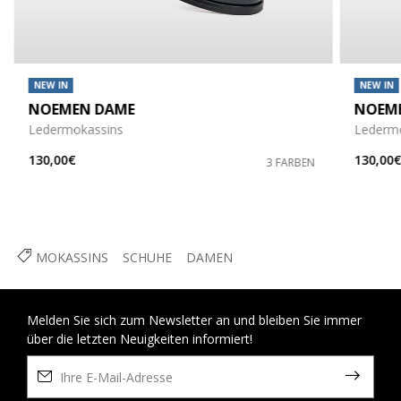
NEW IN
NEW IN
NOEMEN DAME
NOEM
Ledermokassins
Lederm
130,00€
130,00
3 FARBEN
MOKASSINS
SCHUHE
DAMEN
Melden Sie sich zum Newsletter an und bleiben Sie immer
über die letzten Neuigkeiten informiert!