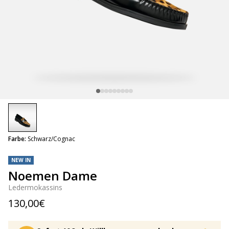
selected
Farbe:
Schwarz/Cognac
NEW IN
Noemen Dame
Ledermokassins
130,00€