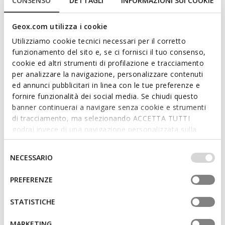
CONSENSO
DETTAGLI
INFORMAZIONI SUI COOKIE
moderne Outfits. Aus weichem Leder mit Einsätzen aus
Ponyfell gefertigt, ist er in einer Variante erhältlich, die
Schwarz und Cognacfarben kombiniert. Bequem und
Geox.com utilizza i cookie
atmungsaktiv, vereint Noemen traditionelle Linienführung und
Utilizziamo cookie tecnici necessari per il corretto
raffinierte Details.
funzionamento del sito e, se ci fornisci il tuo consenso,
PRODUKTCODE:
D680XA038QSC9209
Mehr anzeigen
cookie ed altri strumenti di profilazione e tracciamento
per analizzare la navigazione, personalizzare contenuti
ed annunci pubblicitari in linea con le tue preferenze e
Eigenschaften
fornire funzionalità dei social media. Se chiudi questo
banner continuerai a navigare senza cookie e strumenti
Schnelles und einfaches Anziehen
di tracciamento, ma selezionando ACCETTA TUTTI
godrai invece di una navigazione personalizzata sulla
Absatzhöhe: 2 cm / 0,8"
base dei tuoi gusti ed interessi. Selezionando
Design ohne Verschluss, für schnelleres Anziehen
IMPOSTAZIONI potrai anche scegliere quali cookies ed
Selezione
NECESSARIO
altri strumenti di tracciamento autorizzare. Per maggiori
del
informazioni o per modificare in qualsiasi momento le
consenso
PREFERENZE
tue impostazioni, visita la nostra
cookie policy
.
Materialien
STATISTICHE
Technologien
MARKETING