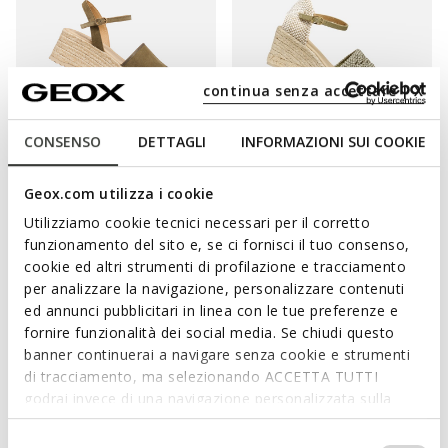
continua senza accettare | X
CONSENSO
DETTAGLI
INFORMAZIONI SUI COOKIE
ALEMERIA DAME
GELSA LOW DAME
Geox.com utilizza i cookie
Sandalen mit Keilabsatz
Sandalen mit Keilabsatz
Utilizziamo cookie tecnici necessari per il corretto
76,70€
70,80€
2 FARBEN
2 FARBEN
funzionamento del sito e, se ci fornisci il tuo consenso,
Price reduced from
to
Price reduced from
to
130,00€
Listenpreis
-41%
120,00€
Listenpreis
-41%
cookie ed altri strumenti di profilazione e tracciamento
78,00€
Vorheriger preis
-2%
72,00€
Vorheriger preis
-2%
per analizzare la navigazione, personalizzare contenuti
ed annunci pubblicitari in linea con le tue preferenze e
fornire funzionalità dei social media. Se chiudi questo
banner continuerai a navigare senza cookie e strumenti
di tracciamento, ma selezionando ACCETTA TUTTI
BRINGEN SIE IHRE SILHOUETTE MIT STIL
godrai invece di una navigazione personalizzata sulla
ZUR GELTUNG
base dei tuoi gusti ed interessi. Selezionando
IMPOSTAZIONI potrai anche scegliere quali cookies ed
Selezione