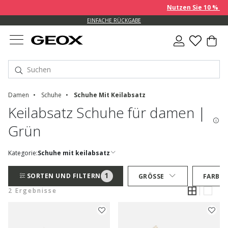
Nutzen Sie 10 % EXT
EINFACHE RÜCKGABE
Damen
Schuhe
Schuhe Mit Keilabsatz
Keilabsatz Schuhe für damen |
Grün
Kategorie:
Schuhe mit keilabsatz
1
SORTEN UND FILTERN
GRÖSSE
FARBE
2 Ergebnisse