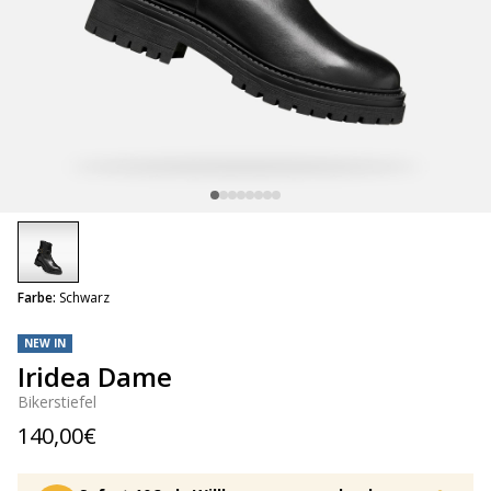
selected
Farbe:
Schwarz
NEW IN
Iridea Dame
Bikerstiefel
140,00€