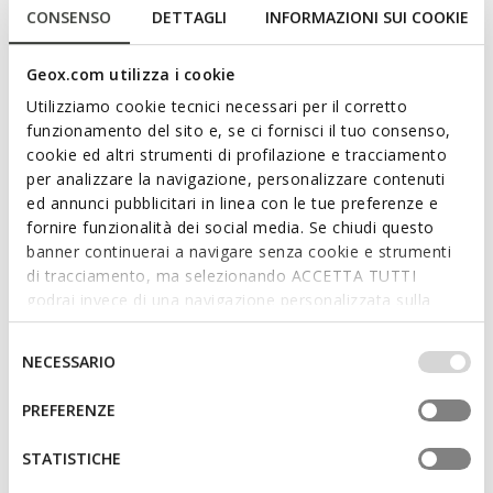
Flair. Aus weichem Leder gefertigt, verfügt sie über einen
CONSENSO
DETTAGLI
INFORMAZIONI SUI COOKIE
schwarzen Oberschuh, der durch einen farblich abgestimmten
Riemen mit Metallschnalle verziert ist. Atmungsaktiv und
Geox.com utilizza i cookie
bequem, verleiht Iridea den Alltagslooks eine kraftvolle Note.
PRODUKTCODE:
D66HRB00043C9999
Utilizziamo cookie tecnici necessari per il corretto
funzionamento del sito e, se ci fornisci il tuo consenso,
cookie ed altri strumenti di profilazione e tracciamento
Eigenschaften
per analizzare la navigazione, personalizzare contenuti
ed annunci pubblicitari in linea con le tue preferenze e
Schnelles und einfaches Anziehen
fornire funzionalità dei social media. Se chiudi questo
banner continuerai a navigare senza cookie e strumenti
Absatzhöhe: 4,5 cm / 1,8"
di tracciamento, ma selezionando ACCETTA TUTTI
Reißverschluss
godrai invece di una navigazione personalizzata sulla
base dei tuoi gusti ed interessi. Selezionando
Die Höhe des Schafts beträgt 15 cm / 5.91", gemessen
IMPOSTAZIONI potrai anche scegliere quali cookies ed
Selezione
an Schuhgröße 37 EU
NECESSARIO
altri strumenti di tracciamento autorizzare. Per maggiori
del
informazioni o per modificare in qualsiasi momento le
consenso
PREFERENZE
tue impostazioni, visita la nostra
cookie policy
.
Materialien
STATISTICHE