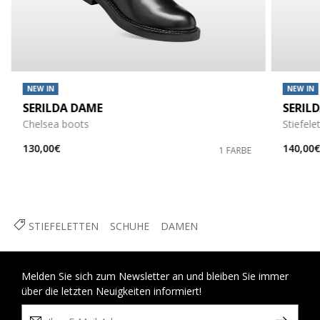
NEW IN
NEW IN
SERILDA DAME
SERIL
Chelsea boots
Stiefel
130,00€
140,00
1 FARBE
STIEFELETTEN
SCHUHE
DAMEN
Melden Sie sich zum Newsletter an und bleiben Sie immer
über die letzten Neuigkeiten informiert!