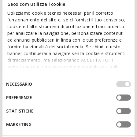
kunstleer en Suède. Bulmya is ademend en comfortabel en
Geox.com utilizza i cookie
voegt een sportief tintje toe aan stadslooks.
Utilizziamo cookie tecnici necessari per il corretto
ITEMCODE:
D65NQB0BC22C1018
funzionamento del sito e, se ci fornisci il tuo consenso,
cookie ed altri strumenti di profilazione e tracciamento
Kenmerken
per analizzare la navigazione, personalizzare contenuti
ed annunci pubblicitari in linea con le tue preferenze e
Snel en gemakkelijk aan te trekken
fornire funzionalità dei social media. Se chiudi questo
banner continuerai a navigare senza cookie e strumenti
Zooldikte: 3,5 cm / 1,4"
di tracciamento, ma selezionando ACCETTA TUTTI
Vetersluiting en ritssluiting; Uitneembare inlegzool
godrai invece di una navigazione personalizzata sulla
base dei tuoi gusti ed interessi. Selezionando
IMPOSTAZIONI potrai anche scegliere quali cookies ed
Selezione
NECESSARIO
altri strumenti di tracciamento autorizzare. Per maggiori
del
Materialen
informazioni o per modificare in qualsiasi momento le
consenso
PREFERENZE
tue impostazioni, visita la nostra
cookie policy
.
Technologieën
STATISTICHE
MARKETING