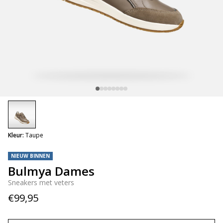
selected
Kleur:
Taupe
NIEUW BINNEN
Bulmya Dames
Sneakers met veters
€99,95