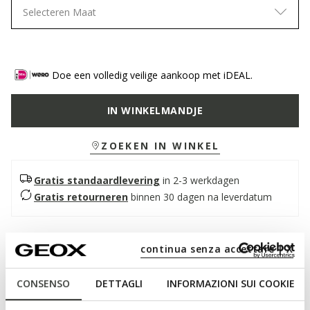
Selecteren Maat
Doe een volledig veilige aankoop met iDEAL.
IN WINKELMANDJE
ZOEKEN IN WINKEL
Gratis standaardlevering
in 2-3 werkdagen
Gratis retourneren
binnen 30 dagen na leverdatum
Beschrijving
continua senza accettare | X
Damessneakers met een praktische ritssluiting aan de zijkant,
met een op hardlopen geïnspireerd ontwerp en een Casual
CONSENSO
DETTAGLI
INFORMAZIONI SUI COOKIE
stijl. In deze zwarte versie combineert het bovenwerk