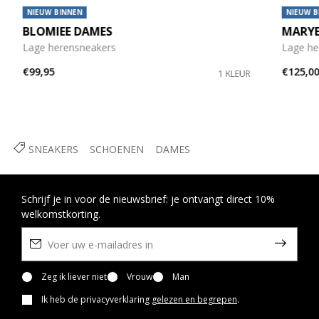
NIEUW BINNEN
NIEUW B
BLOMIEE DAMES
MARY
Lage herensneakers
Lage he
€99,95
€125,0
1 KLEUR
SNEAKERS
SCHOENEN
DAMES
Schrijf je in voor de nieuwsbrief: je ontvangt direct 10%
welkomstkorting.
Zeg ik liever niet
Vrouw
Man
Ik heb de privacyverklaring
gelezen en begrepen
.