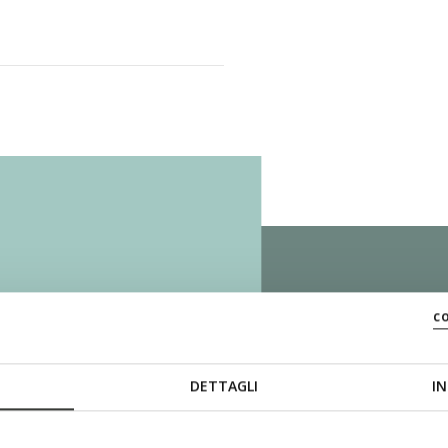
c
ZERO
DETTAGLI
IN
De zool met het 