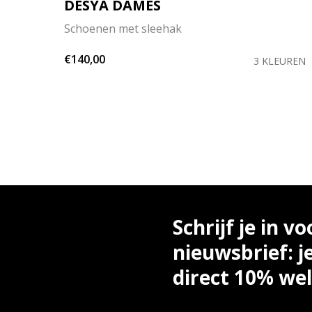
DESYA DAMES
Schoenen met sleehak
€140,00
EUREN
3 KLEUREN
Schrijf je in vo
nieuwsbrief: j
direct 10% we