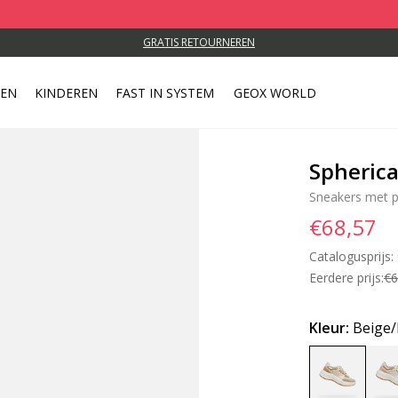
GRATIS RETOURNEREN
REN
KINDEREN
FAST IN SYSTEM
GEOX WORLD
Spheric
Sneakers met p
€68,57
Catalogusprijs:
Eerdere prijs:
€6
Kleur:
Beige/