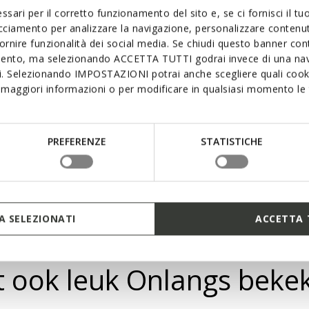
comfortabel te h
lagen, elk met e
ssari per il corretto funzionamento del sito e, se ci fornisci il t
schokdemping en 
acciamento per analizzare la navigazione, personalizzare contenuti
dat de druk van 
fornire funzionalità dei social media. Se chiudi questo banner co
waardoor u lichtv
mento, ma selezionando ACCETTA TUTTI godrai invece di una nav
si. Selezionando IMPOSTAZIONI potrai anche scegliere quali cooki
maggiori informazioni o per modificare in qualsiasi momento le t
PREFERENZE
STATISTICHE
 SELEZIONATI
ACCETTA 
it ook leuk Onlangs beke