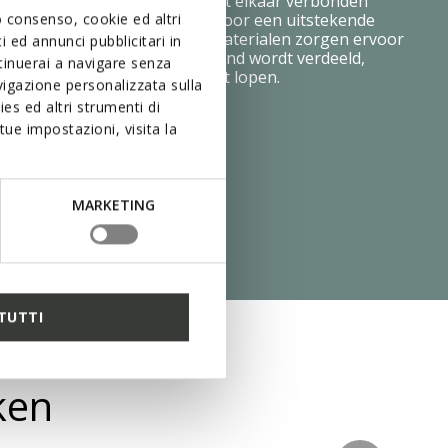
ouden. Hij bestaat uit twee met elkaar verbonden
en andere dichtheid, en zorgt voor een uitstekende
uo consenso, cookie ed altri
flexibiliteit. De innovatieve materialen zorgen ervoor
 ed annunci pubblicitari in
de voet gelijkmatig over de grond wordt verdeeld,
ntinuerai a navigare senza
oetig blijft en moeiteloos kunt lopen.
igazione personalizzata sulla
es ed altri strumenti di
ue impostazioni, visita la
MARKETING
TUTTI
ken