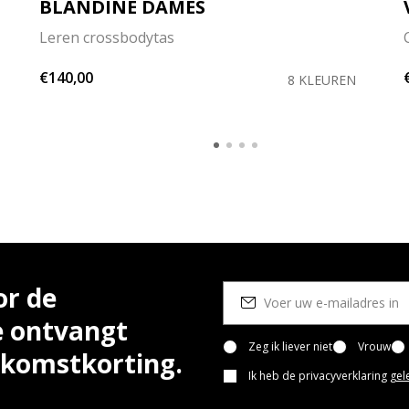
BLANDINE DAMES
Leren crossbodytas
€140,00
8 KLEUREN
or de
e ontvangt
Zeg ik liever niet
Vrouw
lkomstkorting.
Ik heb de privacyverklaring
gel