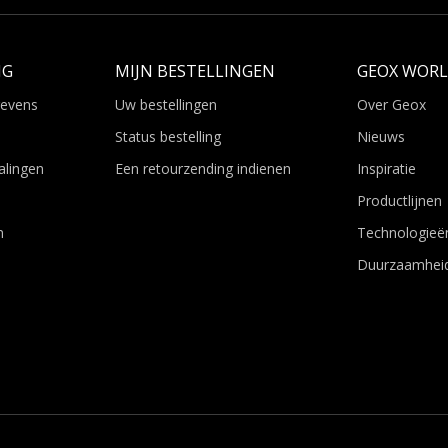
NG
MIJN BESTELLINGEN
GEOX WOR
gevens
Uw bestellingen
Over Geox
Status bestelling
Nieuws
alingen
Een retourzending indienen
Inspiratie
Productlijnen
n
Technologieë
Duurzaamhei