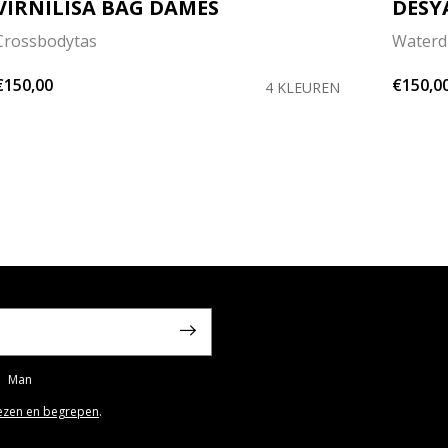
VIRNILISA BAG DAMES
DESY
Crossbodytas
Waterd
€150,00
€150,0
4 KLEUREN
Man
ezen en begrepen
.