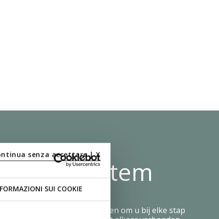
ontinua senza accettare | X
 Shock System
FORMAZIONI SUI COOKIE
Zero Shock System is ontworpen om u bij elke stap