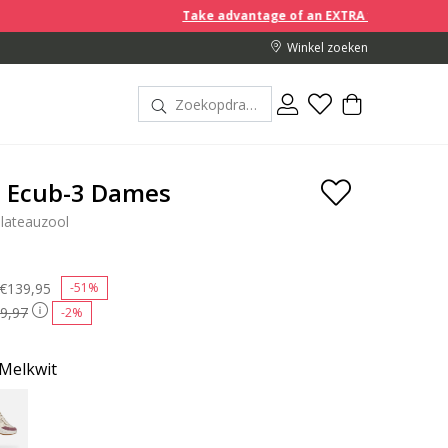
Take advantage of an EXTRA 10% off discount prices when y
Winkel zoeken
a Ecub-3 Dames
lateauzool
Price reduced from
€139,95
to
-51%
9,97
-2%
Melkwit