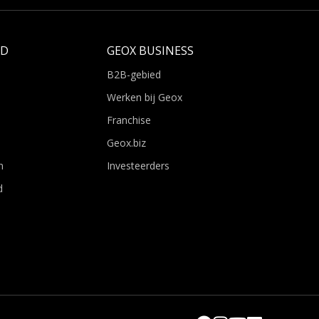
LD
GEOX BUSINESS
B2B-gebied
Werken bij Geox
Franchise
Geox.biz
n
Investeerders
d