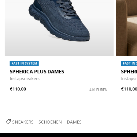
FAST IN SYSTEM
FAST IN
SPHERICA PLUS DAMES
SPHER
Instapsneakers
Instaps
€110,00
€110,0
4 KLEUREN
SNEAKERS
SCHOENEN
DAMES