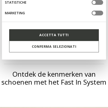
Zooldikte: 4 cm / 1,6"
STATISTICHE
Lichtgewicht footwear
MARKETING
Elastische veters voor een aangepaste pasvorm;
Uitneembare inlegzool
ACCETTA TUTTI
Materialen
CONFERMA SELEZIONATI
Technologieën
Ontdek de kenmerken van
schoenen met het Fast In System