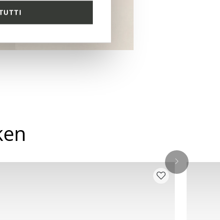
TUTTI
ken