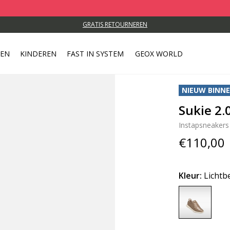
GRATIS RETOURNEREN
REN
KINDEREN
FAST IN SYSTEM
GEOX WORLD
NIEUW BINN
Sukie 2.
Instapsneakers
€110,00
Kleur:
Lichtb
selected