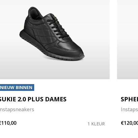
NIEUW BINNEN
SUKIE 2.0 PLUS DAMES
SPHE
Instapsneakers
Instap
€110,00
€120,0
1 KLEUR