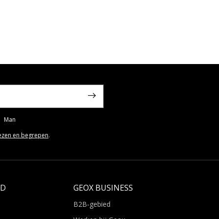
Man
ezen en begrepen
.
LD
GEOX BUSINESS
B2B-gebied