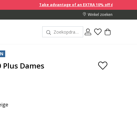
Take advantage of an EXTRA 10% off discount prices when you 
Winkel zoeken
EN
0 Plus Dames
eige