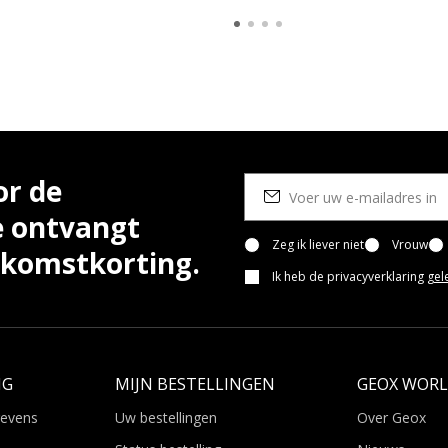
or de
e ontvangt
Zeg ik liever niet
Vrouw
lkomstkorting.
Ik heb de privacyverklaring
gel
NG
MIJN BESTELLINGEN
GEOX WOR
gevens
Uw bestellingen
Over Geox