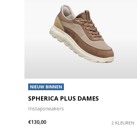
NIEUW BINNEN
SPHERICA PLUS DAMES
Instapsneakers
€130,00
EUREN
2 KLEUREN