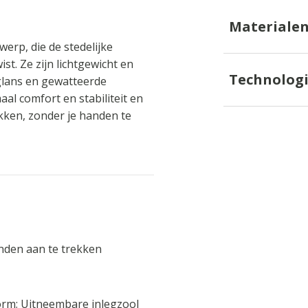
Materiale
erp, die de stedelijke
st. Ze zijn lichtgewicht en
Technolog
glans en gewatteerde
al comfort en stabiliteit en
kken, zonder je handen te
nden aan te trekken
orm; Uitneembare inlegzool