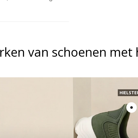
ken van schoenen met h
HIELST