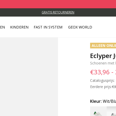
GRATIS RETOURNEREN
REN
KINDEREN
FAST IN SYSTEM
GEOX WORLD
ALLEEN ONLI
Eclyper 
Schoenen met 
€33,96 -
Catalogusprijs:
Eerdere prijs:
€3
Kleur:
Wit/B