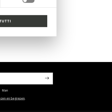
TUTTI
Man
ezen en begrepen
.