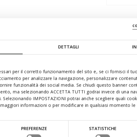
c
Materiale
DETTAGLI
IN
itstraling en een
Deze witte versie van
Technolog
et en een sportieve
ssari per il corretto funzionamento del sito e, se ci fornisci il t
de dagelijkse outfit af te
acciamento per analizzare la navigazione, personalizzare contenuti
eerlook en stof en wordt
fornire funzionalità dei social media. Se chiudi questo banner co
sluiting voor een praktische
mento, ma selezionando ACCETTA TUTTI godrai invece di una nav
si. Selezionando IMPOSTAZIONI potrai anche scegliere quali cooki
maggiori informazioni o per modificare in qualsiasi momento le t
PREFERENZE
STATISTICHE