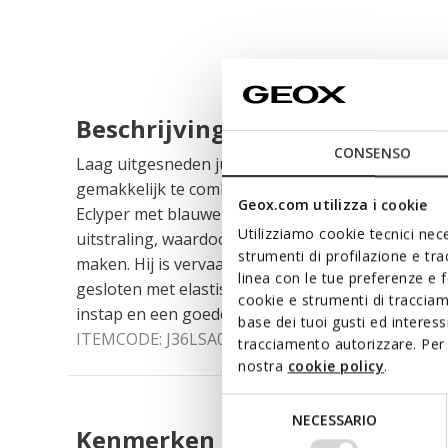
Beschrijving
CONSENSO
Laag uitgesneden junior sneaker met een casual u
gemakkelijk te combineren tennisbaan-esthetiek. 
Geox.com utilizza i cookie
Eclyper met blauwe details heeft een strak silhou
Utilizziamo cookie tecnici nece
uitstraling, waardoor het de ultieme manier is om 
strumenti di profilazione e tr
maken. Hij is vervaardigd uit een materiaal met l
linea con le tue preferenze e 
gesloten met elastische veters en een klittenband
cookie e strumenti di traccia
instap en een goede pasvorm.
base dei tuoi gusti ed interes
ITEMCODE:
J36LSA000BCC0006
tracciamento autorizzare. Per 
nostra
cookie policy
.
Selezione
NECESSARIO
del
Kenmerken