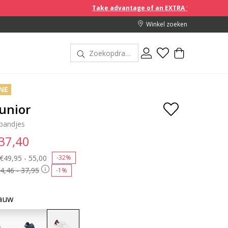
Take advantage of an EXTRA 10% off discount prices w
Winkel zoeken
NE
Junior
bandjes
 37,40
Price reduced from
€49,95 - 55,00
to
-32%
4,46 - 37,95
-1%
lauw