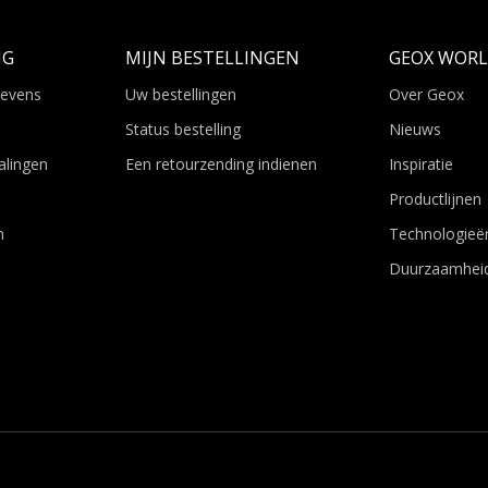
NG
MIJN BESTELLINGEN
GEOX WOR
gevens
Uw bestellingen
Over Geox
Status bestelling
Nieuws
alingen
Een retourzending indienen
Inspiratie
Productlijnen
n
Technologieë
Duurzaamhei