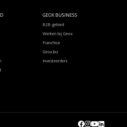
LD
GEOX BUSINESS
B2B-gebied
Werken bij Geox
Franchise
Geox.biz
n
Investeerders
d