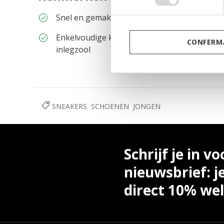
consenso
Snel en gemakkelijk aan te trekken
Enkelvoudige klittenband- en elastische vete
CONFERMA
inlegzool
SNEAKERS
SCHOENEN
JONGEN
Schrijf je in vo
nieuwsbrief: j
direct 10% we