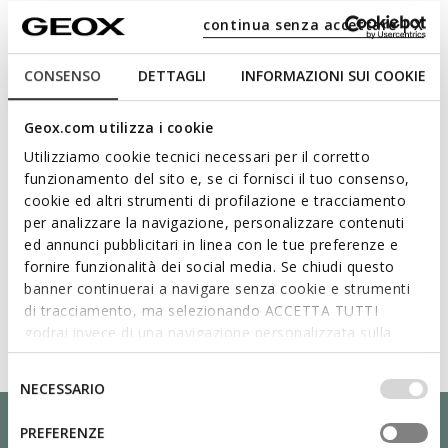
Materialen
continua senza accettare | X
Technologieën
CONSENSO
DETTAGLI
INFORMAZIONI SUI COOKIE
Geox.com utilizza i cookie
Utilizziamo cookie tecnici necessari per il corretto
funzionamento del sito e, se ci fornisci il tuo consenso,
cookie ed altri strumenti di profilazione e tracciamento
per analizzare la navigazione, personalizzare contenuti
ed annunci pubblicitari in linea con le tue preferenze e
fornire funzionalità dei social media. Se chiudi questo
banner continuerai a navigare senza cookie e strumenti
di tracciamento, ma selezionando ACCETTA TUTTI
godrai invece di una navigazione personalizzata sulla
base dei tuoi gusti ed interessi. Selezionando
IMPOSTAZIONI potrai anche scegliere quali cookies ed
Selezione
NECESSARIO
altri strumenti di tracciamento autorizzare. Per maggiori
del
informazioni o per modificare in qualsiasi momento le
consenso
PREFERENZE
tue impostazioni, visita la nostra
cookie policy
.