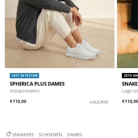
FAST IN SYSTEM
20TH AN
SPHERICA PLUS DAMES
SNAKE
Instapsneakers
Lage vi
€110,00
€110,0
6 KLEUREN
SNEAKERS
SCHOENEN
DAMES