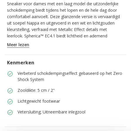
Sneaker voor dames met een laag model die uitzonderlijke
schokdemping biedt tijdens het lopen en de hele dag door
comfortabel aanvoelt. Deze glanzende versie is vervaardigd
uit soepel Nappa en uitgevoerd in een wit en lichtgouden
kleurstelling, verfraaid met Metallic Effect details met
leerlook. Spherica™ EC4.1 biedt lichtheid en ademend
vermogen en is de perfecte manier om een Casual dagelijkse
Meer lezen
outfit af te maken met een vleugje elegantie.
ITEMCODE:
D45TCD085BNC1327
Kenmerken
Verbeterd schokdempingseffect gebaseerd op het Zero
Shock System
Zooldikte: 5 cm / 2"
Lichtgewicht footwear
Vetersluiting; Uitneembare inlegzool