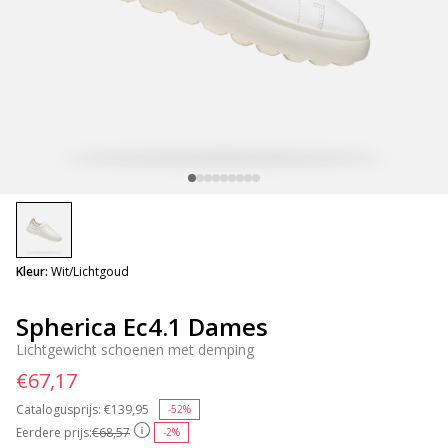
selected
Kleur:
Wit/Lichtgoud
Spherica Ec4.1 Dames
Lichtgewicht schoenen met demping
€67,17
Catalogusprijs:
Price reduced from
€139,95
to
-52%
Eerdere prijs:
€68,57
-2%