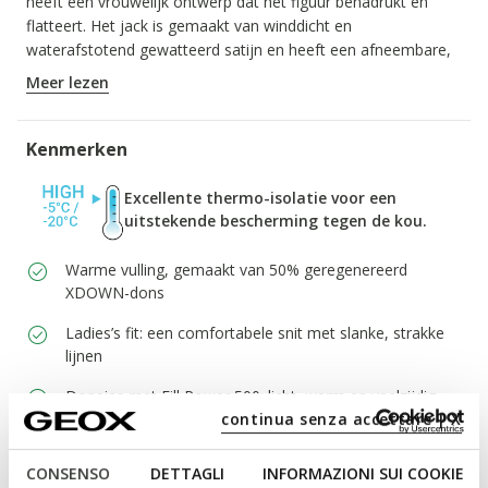
heeft een vrouwelijk ontwerp dat het figuur benadrukt en
flatteert. Het jack is gemaakt van winddicht en
waterafstotend gewatteerd satijn en heeft een afneembare,
comfortabele en beschermende capuchon met een rand van
Meer lezen
imitatiebont.
ITEMCODE:
W6626HT3122F6216
Kenmerken
Excellente thermo-isolatie voor een
uitstekende bescherming tegen de kou.
Warme vulling, gemaakt van 50% geregenereerd
XDOWN-dons
Ladies’s fit: een comfortabele snit met slanke, strakke
lijnen
Donsjas met Fill Power 500: licht, warm en veelzijdig,
continua senza accettare | X
biedt uitstekende prestaties in stedelijke omgevingen.
Ideaal voor wie op zoek is naar functionaliteit en
comfort.
CONSENSO
DETTAGLI
INFORMAZIONI SUI COOKIE