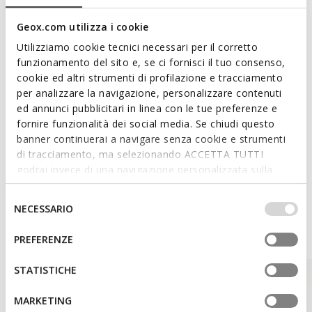
Ritssluiting in twee richtingen en drukknopen
Geox.com utilizza i cookie
Afneembare capuchon, waardoor hij geschikt is voor elk
Utilizziamo cookie tecnici necessari per il corretto
weertype; 2 buitenzakken; 1 binnenzak; Niet-
funzionamento del sito e, se ci fornisci il tuo consenso,
verwijderbare rand van imitatiebont
cookie ed altri strumenti di profilazione e tracciamento
per analizzare la navigazione, personalizzare contenuti
ed annunci pubblicitari in linea con le tue preferenze e
Materialen
fornire funzionalità dei social media. Se chiudi questo
banner continuerai a navigare senza cookie e strumenti
di tracciamento, ma selezionando ACCETTA TUTTI
Technologieën
godrai invece di una navigazione personalizzata sulla
base dei tuoi gusti ed interessi. Selezionando
IMPOSTAZIONI potrai anche scegliere quali cookies ed
Selezione
NECESSARIO
altri strumenti di tracciamento autorizzare. Per maggiori
del
Style Inspiration
informazioni o per modificare in qualsiasi momento le
consenso
PREFERENZE
tue impostazioni, visita la nostra
cookie policy
.
STATISTICHE
MARKETING