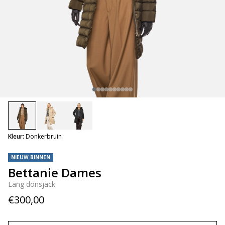
selected
Kleur:
Donkerbruin
NIEUW BINNEN
Bettanie Dames
Lang donsjack
€300,00