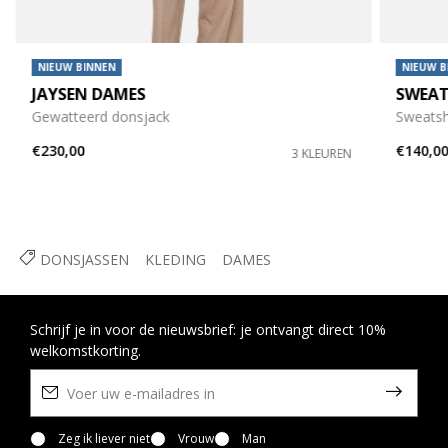
NIEUW BINNEN
NIEUW B
JAYSEN DAMES
SWEAT
Gewatteerd donsjack
Sweatsh
€230,00
€140,0
3 KLEUREN
DONSJASSEN
KLEDING
DAMES
Schrijf je in voor de nieuwsbrief: je ontvangt direct 10%
welkomstkorting.
Zeg ik liever niet
Vrouw
Man