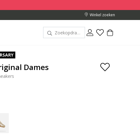
Winkel zoeken
ERSARY
riginal Dames
neakers