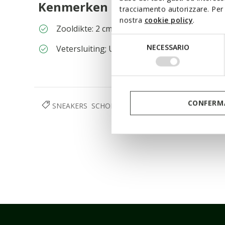
Kenmerken
tracciamento autorizzare. Per 
nostra
cookie policy
.
Zooldikte: 2 cm / 0,8"
Selezione
NECESSARIO
Vetersluiting; Uitneembare inlegzool
del
consenso
CONFERMA
SNEAKERS
SCHOENEN
DAMES