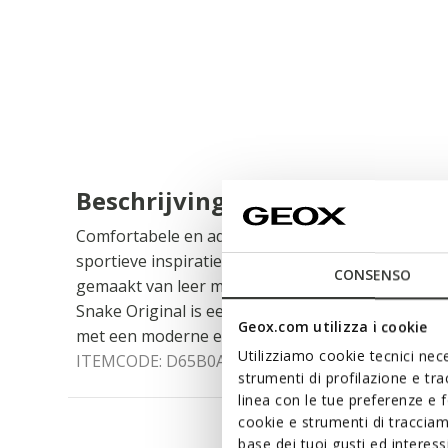
Beschrijving
Comfortabele en ademende lage damessneakers, 
sportieve inspiratie en trendy design. In deze speci
CONSENSO
gemaakt van leer met Metallic Effect en getrommel
Snake Original is een iconisch model dat opvalt doo
Geox.com utilizza i cookie
met een moderne en onconventionele uitstraling.
Utilizziamo cookie tecnici nece
ITEMCODE:
D65B0A0BNCRC1007
strumenti di profilazione e tr
linea con le tue preferenze e 
cookie e strumenti di traccia
base dei tuoi gusti ed interes