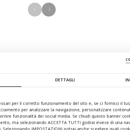
Materiale
c
de perfecte combinatie van
ale zilveren versie zijn ze
DETTAGLI
IN
Technolog
d leer met Metallic Effect.
r zijn originele zijpaneel,
ssari per il corretto funzionamento del sito e, se ci fornisci il t
acciamento per analizzare la navigazione, personalizzare contenuti
fornire funzionalità dei social media. Se chiudi questo banner co
mento, ma selezionando ACCETTA TUTTI godrai invece di una nav
si. Selezionando IMPOSTAZIONI potrai anche scegliere quali cooki