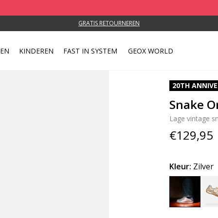
GRATIS RETOURNEREN
REN
KINDEREN
FAST IN SYSTEM
GEOX WORLD
20TH ANNIV
Snake O
Lage vintage s
€129,95
Kleur:
Zilver
selected