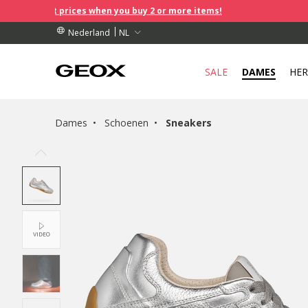
rices when you buy 2 or more items!
TELLINGEN BOVEN € 89,00
TELLINGEN BOVEN € 89,00
HAALPUNT IN DE BUURT.
NL
Nederland
SALE
DAMES
HE
Dames
Schoenen
Sneakers