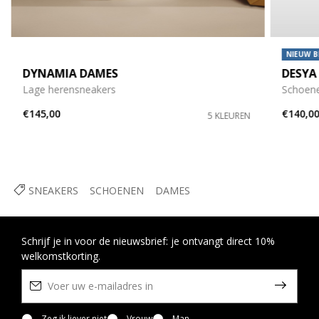
NIEUW B
DYNAMIA DAMES
DESYA
Lage herensneakers
Schoene
€145,00
€140,0
5 KLEUREN
SNEAKERS
SCHOENEN
DAMES
Schrijf je in voor de nieuwsbrief: je ontvangt direct 10%
welkomstkorting.
Zeg ik liever niet
Vrouw
Man