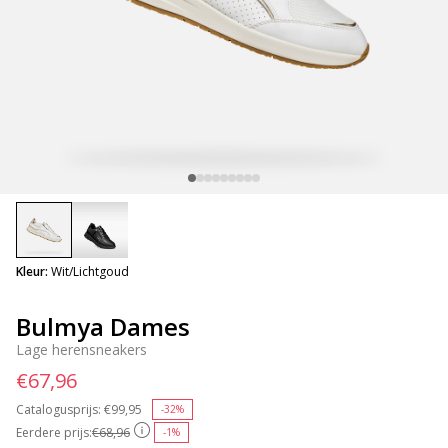
selected
Kleur:
Wit/Lichtgoud
Bulmya Dames
Lage herensneakers
€67,96
Catalogusprijs:
Price reduced from
€99,95
to
-32%
Eerdere prijs:
€68,96
-1%