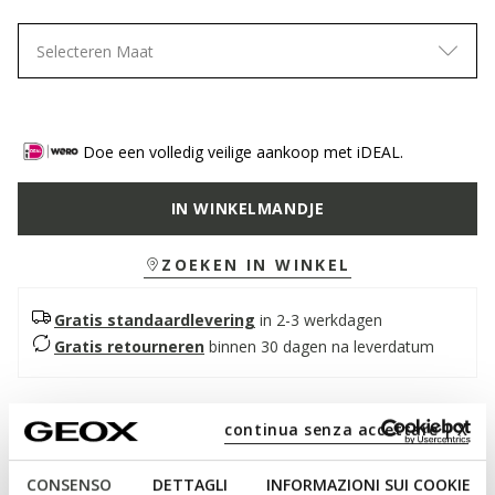
Selecteren Maat
Doe een volledig veilige aankoop met iDEAL.
IN WINKELMANDJE
ZOEKEN IN WINKEL
Gratis standaardlevering
in 2-3 werkdagen
Gratis retourneren
binnen 30 dagen na leverdatum
Beschrijving
continua senza accettare | X
Damessneakers met een praktische rits aan de zijkant,
geïnspireerd op hardlopen en met een casual stijl. In deze
CONSENSO
DETTAGLI
INFORMAZIONI SUI COOKIE