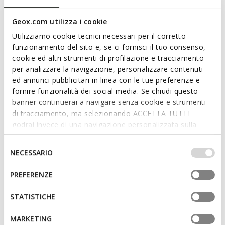
witte en lichtgouden versie combineert het bovenwerk
materiaal met leerlook en stof. De Bulmya is ademend en
Geox.com utilizza i cookie
comfortabel en maakt je stadslook compleet met een
Utilizziamo cookie tecnici necessari per il corretto
sportief tintje.
funzionamento del sito e, se ci fornisci il tuo consenso,
ITEMCODE:
D65NQB05411C1327
Meer lezen
cookie ed altri strumenti di profilazione e tracciamento
per analizzare la navigazione, personalizzare contenuti
ed annunci pubblicitari in linea con le tue preferenze e
Kenmerken
fornire funzionalità dei social media. Se chiudi questo
Snel en gemakkelijk aan te trekken
banner continuerai a navigare senza cookie e strumenti
di tracciamento, ma selezionando ACCETTA TUTTI
Zooldikte: 3,5 cm / 1,4"
godrai invece di una navigazione personalizzata sulla
base dei tuoi gusti ed interessi. Selezionando
Vetersluiting en ritssluiting; Uitneembare inlegzool
IMPOSTAZIONI potrai anche scegliere quali cookies ed
Selezione
NECESSARIO
altri strumenti di tracciamento autorizzare. Per maggiori
del
informazioni o per modificare in qualsiasi momento le
consenso
PREFERENZE
Materialen
tue impostazioni, visita la nostra
cookie policy
.
STATISTICHE
Technologieën
MARKETING