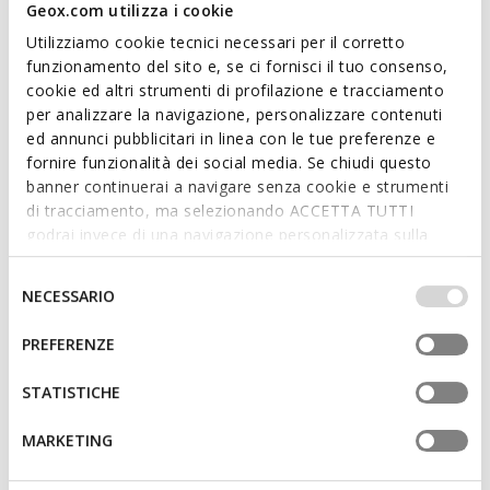
taupe en lichtgrijs combineert, gemaakt van stof en Lakleer.
Geox.com utilizza i cookie
De Dynamia is lichtgewicht en comfortabel en geeft Casual
Utilizziamo cookie tecnici necessari per il corretto
outfits een gedurfde touch.
funzionamento del sito e, se ci fornisci il tuo consenso,
ITEMCODE:
D655KA01166CH61L
cookie ed altri strumenti di profilazione e tracciamento
per analizzare la navigazione, personalizzare contenuti
ed annunci pubblicitari in linea con le tue preferenze e
Kenmerken
fornire funzionalità dei social media. Se chiudi questo
banner continuerai a navigare senza cookie e strumenti
Zooldikte: 4 cm / 1,6"
di tracciamento, ma selezionando ACCETTA TUTTI
Vetersluiting; Uitneembare inlegzool
godrai invece di una navigazione personalizzata sulla
base dei tuoi gusti ed interessi. Selezionando
IMPOSTAZIONI potrai anche scegliere quali cookies ed
Selezione
NECESSARIO
altri strumenti di tracciamento autorizzare. Per maggiori
del
Materialen
informazioni o per modificare in qualsiasi momento le
consenso
PREFERENZE
tue impostazioni, visita la nostra
cookie policy
.
Technologieën
STATISTICHE
MARKETING
Misschien vindt u dit ook leuk