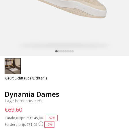
selected
Kleur:
Lichttaupe/Lichtgrijs
Dynamia Dames
Lage herensneakers
€69,60
Catalogusprijs:
Price reduced from
€145,00
to
-52%
Eerdere prijs:
€71,05
-2%