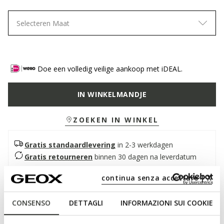
Selecteren Maat
Doe een volledig veilige aankoop met iDEAL.
IN WINKELMANDJE
ZOEKEN IN WINKEL
Gratis standaardlevering
in 2-3 werkdagen
Gratis retourneren
binnen 30 dagen na leverdatum
continua senza accettare | X
Beschrijving
CONSENSO
DETTAGLI
INFORMAZIONI SUI COOKIE
Damessneakers met een eigentijds, sportief geïnspireerd
ontwerp. Verkrijgbaar in een delicate kleurstelling die licht