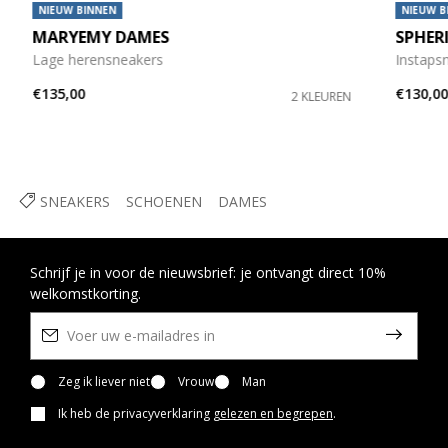
NIEUW BINNEN
NIEUW B
MARYEMY DAMES
SPHER
Lage herensneakers
Instaps
€135,00
€130,0
2 KLEUREN
SNEAKERS
SCHOENEN
DAMES
Schrijf je in voor de nieuwsbrief: je ontvangt direct 10%
welkomstkorting.
Zeg ik liever niet
Vrouw
Man
Ik heb de privacyverklaring
gelezen en begrepen
.