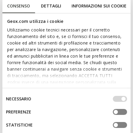
Claree een ideaal accessoire voor het stadsleven en op
CONSENSO
DETTAGLI
INFORMAZIONI SUI COOKIE
kantoor.
Meer lezen
ITEMCODE:
D46ZCA00046C1002
Geox.com utilizza i cookie
Utilizziamo cookie tecnici necessari per il corretto
Kenmerken
funzionamento del sito e, se ci fornisci il tuo consenso,
cookie ed altri strumenti di profilazione e tracciamento
Maten: H: 15 cm, L: 24 cm, W: 8 cm
per analizzare la navigazione, personalizzare contenuti
Uiterlijke kenmerken: 2 buitenzakken, afneembare
ed annunci pubblicitari in linea con le tue preferenze e
sleutelring, afneembare band
fornire funzionalità dei social media. Se chiudi questo
banner continuerai a navigare senza cookie e strumenti
Interne kenmerken: 2 binnenzakken
di tracciamento, ma selezionando ACCETTA TUTTI
godrai invece di una navigazione personalizzata sulla
Verstelbare band
base dei tuoi gusti ed interessi. Selezionando
Schoudermodel
IMPOSTAZIONI potrai anche scegliere quali cookies ed
Selezione
NECESSARIO
altri strumenti di tracciamento autorizzare. Per maggiori
del
Ritssluiting
informazioni o per modificare in qualsiasi momento le
consenso
PREFERENZE
tue impostazioni, visita la nostra
cookie policy
.
Lichtgoudkleurige metallic details
STATISTICHE