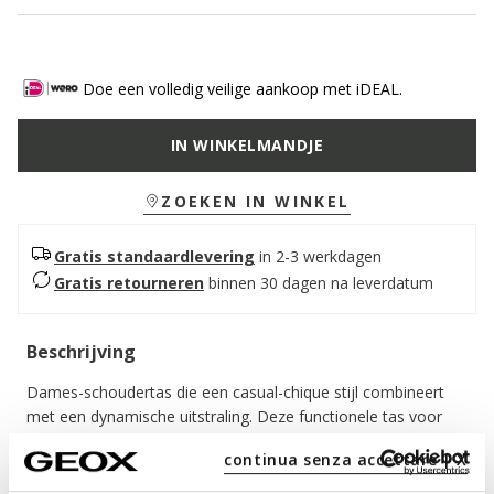
Doe een volledig veilige aankoop met iDEAL.
IN WINKELMANDJE
ZOEKEN IN WINKEL
Gratis standaardlevering
in 2-3 werkdagen
Gratis retourneren
binnen 30 dagen na leverdatum
Beschrijving
Dames-schoudertas die een casual-chique stijl combineert
met een dynamische uitstraling. Deze functionele tas voor
dagelijks gebruik is gemaakt van getrommeld leer en wordt
continua senza accettare | X
hier aangeboden in een verfijnde melkwitte tint. Met twee
compartimenten en verschillende binnen- en buitenvakken is