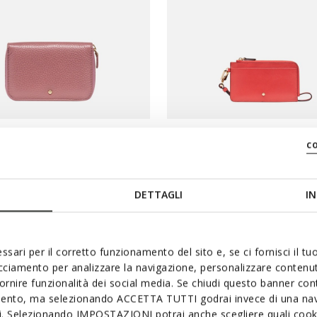
c
ET WOMAN
WALLET WOMAN
ith zip
Wallet with zip
DETTAGLI
IN
ssari per il corretto funzionamento del sito e, se ci fornisci il t
acciamento per analizzare la navigazione, personalizzare contenuti
fornire funzionalità dei social media. Se chiudi questo banner co
mento, ma selezionando ACCETTA TUTTI godrai invece di una nav
si. Selezionando IMPOSTAZIONI potrai anche scegliere quali cooki