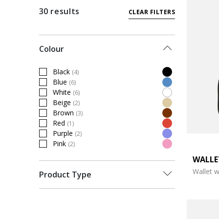
30 results
CLEAR FILTERS
Colour
Black
(4)
Refine by Colour: Black
Blue
(6)
Refine by Colour: Blue
White
(6)
Refine by Colour: White
Beige
(2)
Refine by Colour: Beige
Brown
(3)
Refine by Colour: Brown
Red
(1)
Refine by Colour: Red
Purple
(2)
Refine by Colour: Purple
Pink
(2)
Refine by Colour: Pink
WALL
Wallet w
Product Type