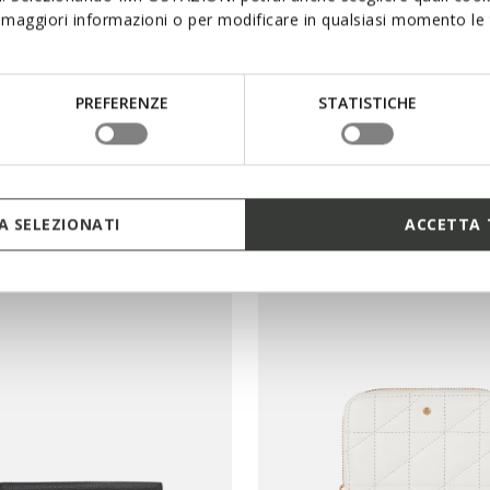
maggiori informazioni o per modificare in qualsiasi momento le t
PREFERENZE
STATISTICHE
ET WOMAN
WALLET WOMAN
 SELEZIONATI
ACCETTA 
ith zip
Wallet with zip