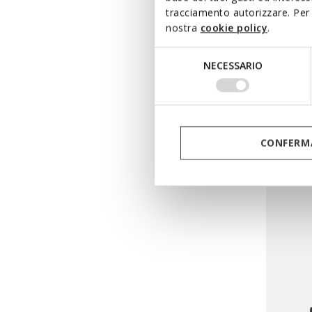
tracciamento autorizzare. Per 
nostra
cookie policy
.
Selezione
NECESSARIO
del
consenso
WALL
CONFERMA
Wallet w