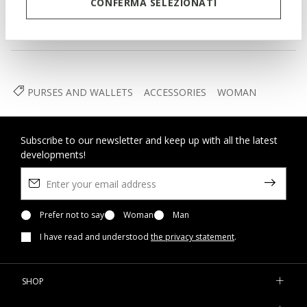
CONFERMA SELEZIONATI
Gleaming light-gold-effect hardware.
Dimensions: L 15 cm x W 2.5 cm x H 9.5 cm
Materials
ITEM CODE:
D35K3G00046C6017
PURSES AND WALLETS
ACCESSORIES
WOMAN
Subscribe to our newsletter and keep up with all the latest
developments!
Prefer not to say
Woman
Man
I have read and understood
the privacy statement
.
SHOP