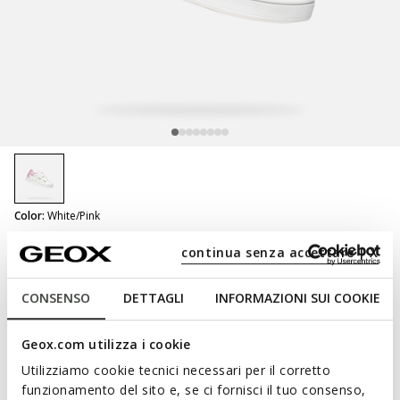
selected
Color:
White/Pink
continua senza accettare | X
Eclyper Baby
Velcro shoes
CONSENSO
DETTAGLI
INFORMAZIONI SUI COOKIE
Geox.com utilizza i cookie
NOT SHOPPABLE
Utilizziamo cookie tecnici necessari per il corretto
We are sorry! It is not possible to purchase this item in the
funzionamento del sito e, se ci fornisci il tuo consenso,