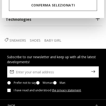
CONFERMA SELEZIONATI
Materials
Technologies
SNEAKERS
SHOES
BABY GIRL
Subscribe to our newsletter and keep up with all the latest
developments!
Prefer not to say
Woman
Man
I have read and understood
the privacy statement
.
SHOP