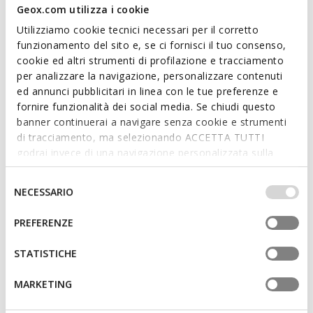
country you are currently in.
Geox.com utilizza i cookie
Utilizziamo cookie tecnici necessari per il corretto
funzionamento del sito e, se ci fornisci il tuo consenso,
Description
cookie ed altri strumenti di profilazione e tracciamento
per analizzare la navigazione, personalizzare contenuti
First-steps sneaker for baby girls with a flexible cushioning
ed annunci pubblicitari in linea con le tue preferenze e
structure and a vintage vibe. This pink and light-yellow version
fornire funzionalità dei social media. Se chiudi questo
of Iupidoo boasts a comfortable design which will enhance
banner continuerai a navigare senza cookie e strumenti
her sporty outfits with feminine flair. A breathable piece of
di tracciamento, ma selezionando ACCETTA TUTTI
footwear crafted from a plain and patent leather-effect
godrai invece di una navigazione personalizzata sulla
material that will pamper little feet with a sensation of well-
base dei tuoi gusti ed interessi. Selezionando
being step after step.
Read more
IMPOSTAZIONI potrai anche scegliere quali cookies ed
Selezione
NECESSARIO
ITEM CODE:
B5558A05402CE82M
altri strumenti di tracciamento autorizzare. Per maggiori
del
informazioni o per modificare in qualsiasi momento le
consenso
PREFERENZE
Features
tue impostazioni, visita la nostra
cookie policy
.
Shoes developed in partnership with the Italian
STATISTICHE
Association of Podiatrists
MARKETING
Excellent flexibility guaranteed by the Flexy System
tread