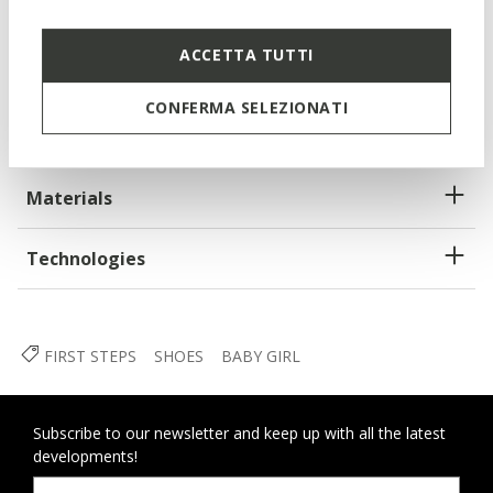
Quick and easy to put on
ACCETTA TUTTI
Reinforced toe and heel plus ankle support
CONFERMA SELEZIONATI
Riptape fastening; Removable insole
Materials
Technologies
FIRST STEPS
SHOES
BABY GIRL
Subscribe to our newsletter and keep up with all the latest
developments!