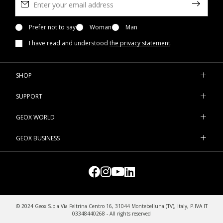
Prefer not to say
Woman
Man
I have read and understood
the privacy statement
.
SHOP
SUPPORT
GEOX WORLD
GEOX BUSINESS
© 2024 Geox S.p.a Via Feltrina Centro 16, 31044 Montebelluna (TV), Italy, P.IVA IT
03348440268 - All rights reserved