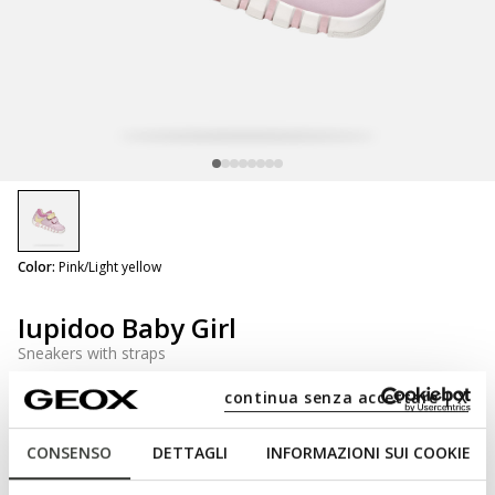
selected
Color:
Pink/Light yellow
Iupidoo Baby Girl
Sneakers with straps
continua senza accettare | X
CONSENSO
DETTAGLI
INFORMAZIONI SUI COOKIE
NOT SHOPPABLE
We are sorry! It is not possible to purchase this item in the