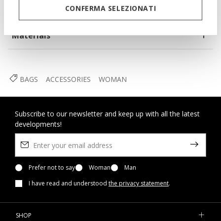
CONFERMA SELEZIONATI
Materials
BAGS
ACCESSORIES
WOMAN
Subscribe to our newsletter and keep up with all the latest
developments!
Prefer not to say
Woman
Man
I have read and understood
the privacy statement
.
SHOP