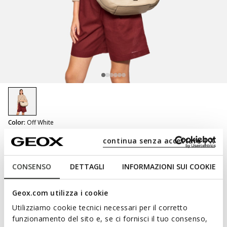
selected
Color:
Off White
continua senza accettare | X
Pluette Bag Woman
Shoulder bag
CONSENSO
DETTAGLI
INFORMAZIONI SUI COOKIE
Geox.com utilizza i cookie
Utilizziamo cookie tecnici necessari per il corretto
NOT SHOPPABLE
funzionamento del sito e, se ci fornisci il tuo consenso,
We are sorry! It is not possible to purchase this item in the