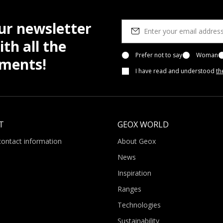
ur newsletter
th all the
Prefer not to say
Woman
pments!
I have read and understood
th
T
GEOX WORLD
contact information
About Geox
News
Inspiration
Ranges
Technologies
Sustainability