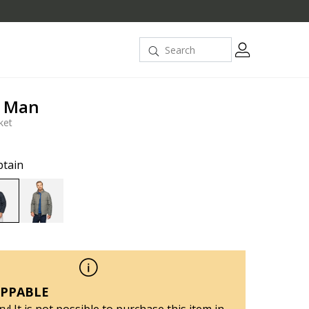
 Man
ket
ptain
selected
PPABLE