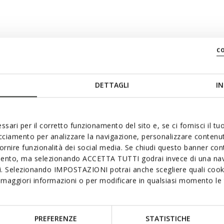
Color
c
Opacity
DETTAGLI
IN
Font Size
ssari per il corretto funzionamento del sito e, se ci fornisci il t
acciamento per analizzare la navigazione, personalizzare contenuti
Text Edge Style
fornire funzionalità dei social media. Se chiudi questo banner co
mento, ma selezionando ACCETTA TUTTI godrai invece di una nav
si. Selezionando IMPOSTAZIONI potrai anche scegliere quali cooki
maggiori informazioni o per modificare in qualsiasi momento le t
Font Family
PREFERENZE
STATISTICHE