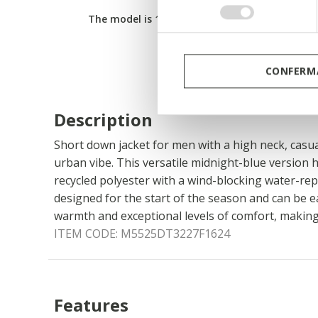
consenso
The model is 189 cm/6’2’’ tall and wears a size 
CONFERMA
Description
Short down jacket for men with a high neck, casu
urban vibe. This versatile midnight-blue version
recycled polyester with a wind-blocking water-rep
designed for the start of the season and can be eas
warmth and exceptional levels of comfort, making i
ITEM CODE:
M5525DT3227F1624
Features