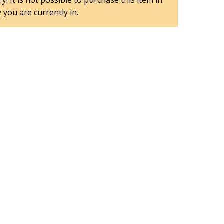
y! It is not possible to purchase this item in
 you are currently in.