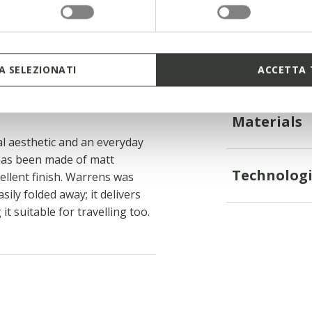
50 (IT), 40 (UK)
 SELEZIONATI
ACCETTA 
Materials
al aesthetic and an everyday
 has been made of matt
Technologi
ellent finish. Warrens was
ily folded away; it delivers
t suitable for travelling too.