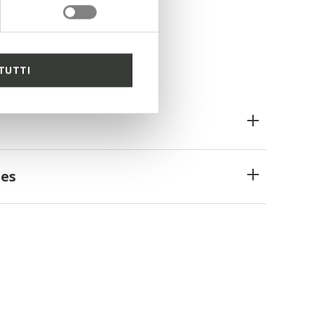
TUTTI
es