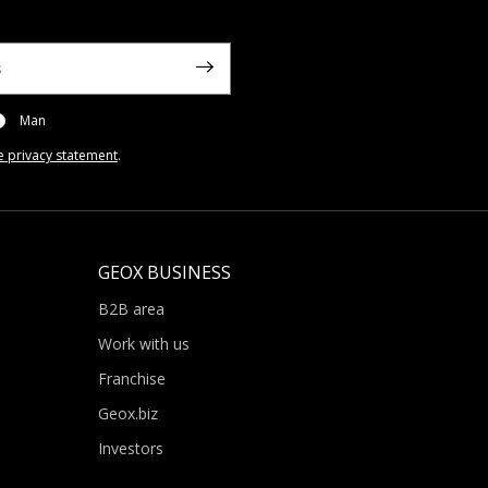
Man
e privacy statement
.
GEOX BUSINESS
B2B area
Work with us
Franchise
Geox.biz
Investors