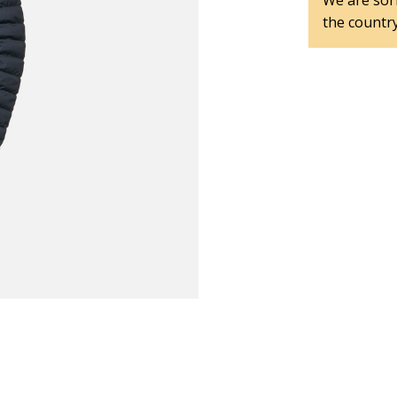
We are sorr
the country