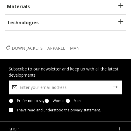
Materials
Technologies
DOWN JACKETS
APPAREL
MAN
Subscribe to our newsletter and keep up with all the latest
developments!
Prefer not to say
Woman
Man
I have read and understood
the privacy statement
.
SHOP