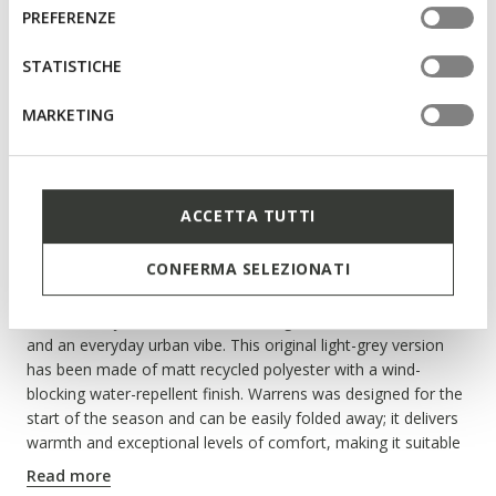
informazioni o per modificare in qualsiasi momento le
consenso
Warrens Man
PREFERENZE
tue impostazioni, visita la nostra
cookie policy
.
Short down jacket
STATISTICHE
MARKETING
NOT SHOPPABLE
We are sorry! It is not possible to purchase this item in the
country you are currently in.
ACCETTA TUTTI
CONFERMA SELEZIONATI
Description
Short down jacket for men with a high neck, casual aesthetic
and an everyday urban vibe. This original light-grey version
has been made of matt recycled polyester with a wind-
blocking water-repellent finish. Warrens was designed for the
start of the season and can be easily folded away; it delivers
warmth and exceptional levels of comfort, making it suitable
for travelling too.
Read more
ITEM CODE:
M5525DT3227F1616