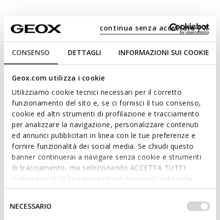
continua senza accettare | X
CONSENSO
DETTAGLI
INFORMAZIONI SUI COOKIE
Geox.com utilizza i cookie
Utilizziamo cookie tecnici necessari per il corretto
funzionamento del sito e, se ci fornisci il tuo consenso,
cookie ed altri strumenti di profilazione e tracciamento
per analizzare la navigazione, personalizzare contenuti
ed annunci pubblicitari in linea con le tue preferenze e
fornire funzionalità dei social media. Se chiudi questo
Model Size
banner continuerai a navigare senza cookie e strumenti
di tracciamento, ma selezionando ACCETTA TUTTI
godrai invece di una navigazione personalizzata sulla
base dei tuoi gusti ed interessi. Selezionando
selected
IMPOSTAZIONI potrai anche scegliere quali cookies ed
Selezione
Color:
Rainy day
NECESSARIO
altri strumenti di tracciamento autorizzare. Per maggiori
del