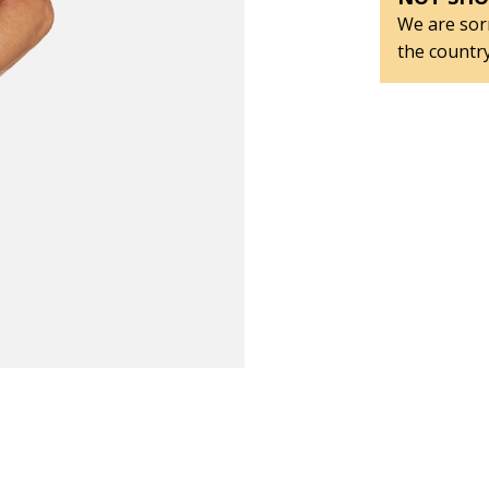
We are sorr
the country