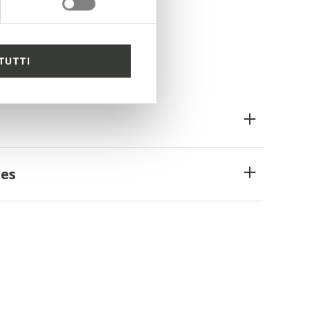
TUTTI
es