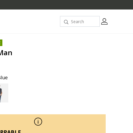
E
Man
Blue
PPABLE