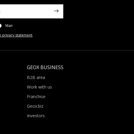
Man
e privacy statement
.
GEOX BUSINESS
B2B area
Work with us
Franchise
Geox.biz
Investors