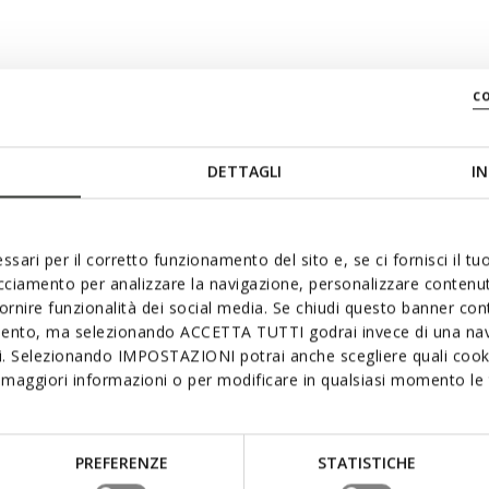
Color
c
Opacity
DETTAGLI
IN
Font Size
ssari per il corretto funzionamento del sito e, se ci fornisci il t
acciamento per analizzare la navigazione, personalizzare contenuti
fornire funzionalità dei social media. Se chiudi questo banner co
Text Edge Style
mento, ma selezionando ACCETTA TUTTI godrai invece di una nav
si. Selezionando IMPOSTAZIONI potrai anche scegliere quali cooki
maggiori informazioni o per modificare in qualsiasi momento le t
Font Family
PREFERENZE
STATISTICHE