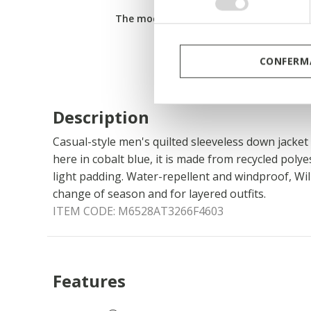
consenso
The model is 186 cm / 6'1" tall and wears
CONFERMA
Description
Casual-style men's quilted sleeveless down jacket
here in cobalt blue, it is made from recycled poly
light padding. Water-repellent and windproof, Wil
change of season and for layered outfits.
ITEM CODE:
M6528AT3266F4603
Features