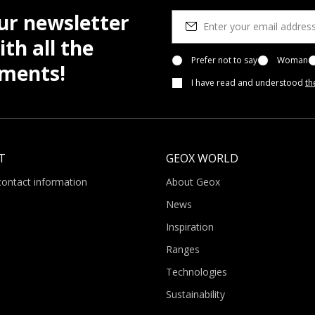
ur newsletter
th all the
Prefer not to say
Woman
pments!
I have read and understood
th
T
GEOX WORLD
contact information
About Geox
News
Inspiration
Ranges
Technologies
Sustainability