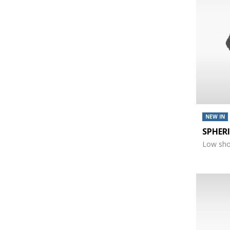
NEW IN
SPHER
Low sh