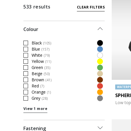
533 results
CLEAR FILTERS
Colour
Black
(105)
Refine by Colour: Black
Blue
(157)
Refine by Colour: Blue
White
(79)
Refine by Colour: White
Yellow
(11)
Refine by Colour: Yellow
Green
(35)
Refine by Colour: Green
Beige
(50)
Refine by Colour: Beige
Brown
(41)
Refine by Colour: Brown
Red
(7)
WATERP
Refine by Colour: Red
Orange
(1)
SPHER
Refine by Colour: Orange
Grey
(28)
Refine by Colour: Grey
Low top
View 1 more
Fastening