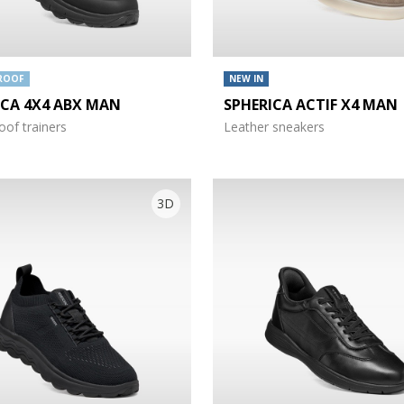
ROOF
NEW IN
ICA 4X4 ABX MAN
SPHERICA ACTIF X4 MAN
of trainers
Leather sneakers
3D