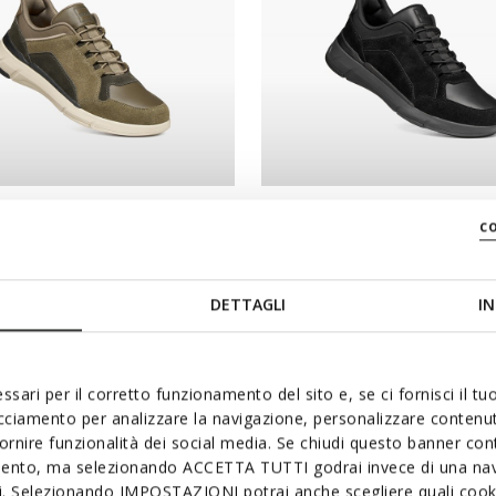
NEW IN
c
UR PLUS MAN
VITTOUR PLUS MAN
sneakers
Slip in sneakers
DETTAGLI
IN
ssari per il corretto funzionamento del sito e, se ci fornisci il t
acciamento per analizzare la navigazione, personalizzare contenuti
fornire funzionalità dei social media. Se chiudi questo banner co
mento, ma selezionando ACCETTA TUTTI godrai invece di una nav
si. Selezionando IMPOSTAZIONI potrai anche scegliere quali cooki