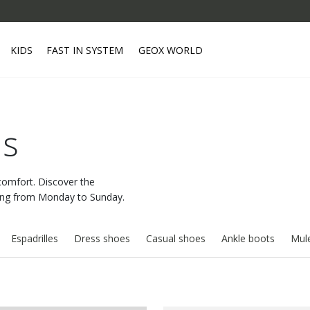
KIDS
FAST IN SYSTEM
GEOX WORLD
rs
comfort. Discover the
long from Monday to Sunday.
Espadrilles
Dress shoes
Casual shoes
Ankle boots
Mule