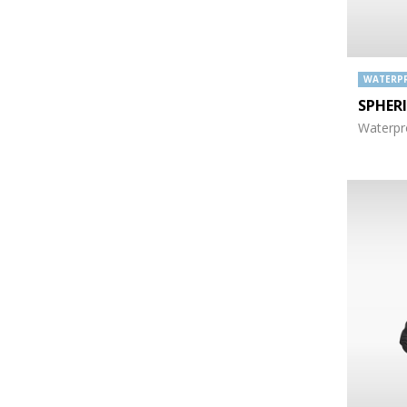
WATERP
SPHER
Waterpro