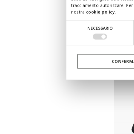
tracciamento autorizzare. Per 
nostra
cookie policy
.
Selezione
NECESSARIO
del
consenso
NEW IN
SPHER
CONFERMA
Slip in 