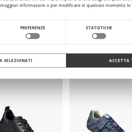
maggiori informazioni o per modificare in qualsiasi momento le t
PREFERENZE
STATISTICHE
NEW IN
ICA PLUS WR MAN
SPHERICA PLUS MAN
 SELEZIONATI
ACCETTA 
sneakers
Slip in sneakers