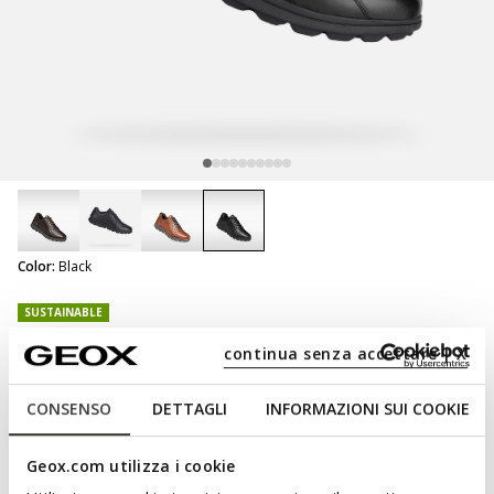
selected
Color:
Black
SUSTAINABLE
Spherica Ec12 Man
continua senza accettare | X
Leather sneakers
CONSENSO
DETTAGLI
INFORMAZIONI SUI COOKIE
Geox.com utilizza i cookie
NOT SHOPPABLE