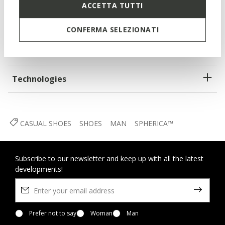
ACCETTA TUTTI
Lace fastening; Removable insole
CONFERMA SELEZIONATI
Materials
Technologies
CASUAL SHOES
SHOES
MAN
SPHERICA™
Subscribe to our newsletter and keep up with all the latest
developments!
Prefer not to say
Woman
Man