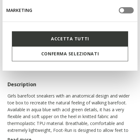
EXTRA FRESH
Foot-Run Junior
MARKETING
Lightweight and flexible barefoot shoes
ACCETTA TUTTI
NOT SHOPPABLE
We are sorry! It is not possible to purchase this item in the
CONFERMA SELEZIONATI
country you are currently in.
Description
Girls barefoot sneakers with an anatomical design and wider
toe box to recreate the natural feeling of walking barefoot.
Available in aqua blue with acid green details, it has a very
flexible and soft upper on the heel in knitted fabric and
thermoplastic TPU material. Breathable, comfortable and
extremely lightweight, Foot-Run is designed to allow feet to
breathe and move stably and safely throughout the day.
Read more