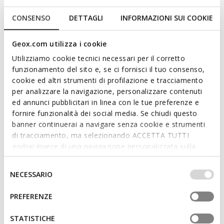
CONSENSO
DETTAGLI
INFORMAZIONI SUI COOKIE
Geox.com utilizza i cookie
Utilizziamo cookie tecnici necessari per il corretto
funzionamento del sito e, se ci fornisci il tuo consenso,
cookie ed altri strumenti di profilazione e tracciamento
per analizzare la navigazione, personalizzare contenuti
ed annunci pubblicitari in linea con le tue preferenze e
fornire funzionalità dei social media. Se chiudi questo
banner continuerai a navigare senza cookie e strumenti
di tracciamento, ma selezionando ACCETTA TUTTI
godrai invece di una navigazione personalizzata sulla
base dei tuoi gusti ed interessi. Selezionando
IMPOSTAZIONI potrai anche scegliere quali cookies ed
Selezione
NECESSARIO
altri strumenti di tracciamento autorizzare. Per maggiori
del
informazioni o per modificare in qualsiasi momento le
consenso
PREFERENZE
tue impostazioni, visita la nostra
cookie policy
.
selected
Color:
Watersea/Acid green
STATISTICHE