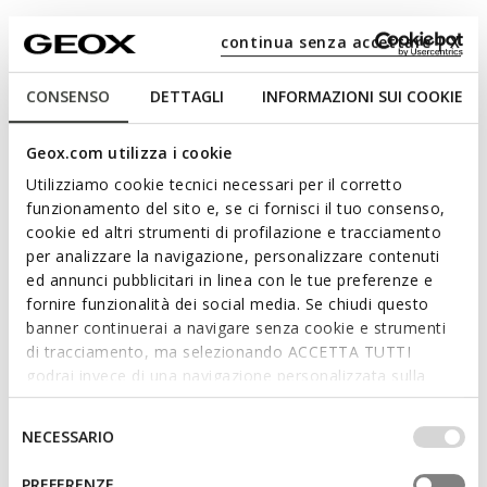
continua senza accettare | X
CONSENSO
DETTAGLI
INFORMAZIONI SUI COOKIE
Geox.com utilizza i cookie
Utilizziamo cookie tecnici necessari per il corretto
funzionamento del sito e, se ci fornisci il tuo consenso,
cookie ed altri strumenti di profilazione e tracciamento
per analizzare la navigazione, personalizzare contenuti
ed annunci pubblicitari in linea con le tue preferenze e
fornire funzionalità dei social media. Se chiudi questo
banner continuerai a navigare senza cookie e strumenti
di tracciamento, ma selezionando ACCETTA TUTTI
godrai invece di una navigazione personalizzata sulla
base dei tuoi gusti ed interessi. Selezionando
IMPOSTAZIONI potrai anche scegliere quali cookies ed
Selezione
NECESSARIO
selected
Color:
Navy/White
altri strumenti di tracciamento autorizzare. Per maggiori
del
informazioni o per modificare in qualsiasi momento le
consenso
PREFERENZE