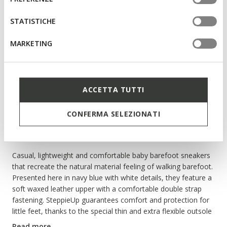
SUSTAINABLE
tue impostazioni, visita la nostra
cookie policy
.
Steppieup Baby
STATISTICHE
Lightweight and flexible barefoot shoes
MARKETING
NOT SHOPPABLE
We are sorry! It is not possible to purchase this item in the
ACCETTA TUTTI
country you are currently in.
CONFERMA SELEZIONATI
Description
Casual, lightweight and comfortable baby barefoot sneakers
that recreate the natural material feeling of walking barefoot.
Presented here in navy blue with white details, they feature a
soft waxed leather upper with a comfortable double strap
fastening. SteppieUp guarantees comfort and protection for
little feet, thanks to the special thin and extra flexible outsole
and reinforced toe.
Read more