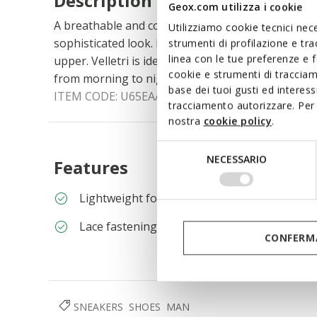
Description
Geox.com utilizza i cookie
A breathable and comfortable men's sneakers wit
Utilizziamo cookie tecnici nece
sophisticated look. In this black version, it featu
strumenti di profilazione e tr
linea con le tue preferenze e 
upper. Velletri is ideal for the most sophisticated 
cookie e strumenti di traccia
from morning to night.
base dei tuoi gusti ed interes
ITEM CODE:
U65EAA00043C9999
tracciamento autorizzare. Per 
nostra
cookie policy
.
Selezione
NECESSARIO
Features
del
consenso
Lightweight footwear
Lace fastening; Removable insole
CONFERMA
SNEAKERS
SHOES
MAN