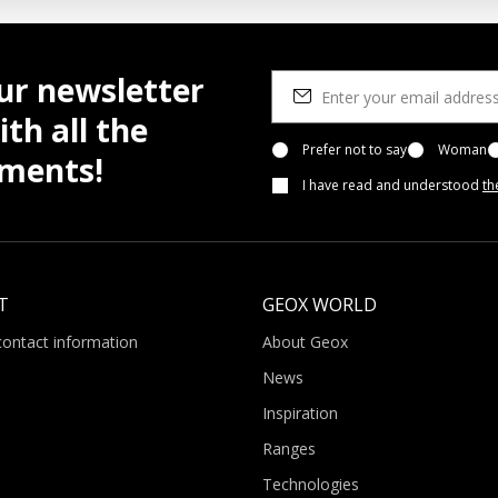
ur newsletter
th all the
Prefer not to say
Woman
pments!
I have read and understood
th
T
GEOX WORLD
contact information
About Geox
News
Inspiration
Ranges
Technologies