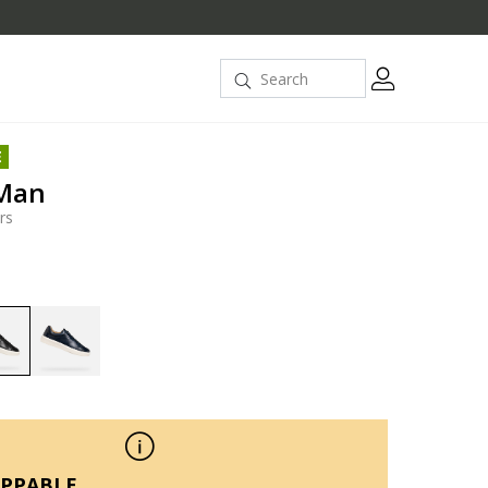
E
 Man
rs
selected
PPABLE