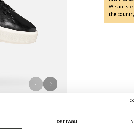
We are sorr
the country
c
DETTAGLI
IN