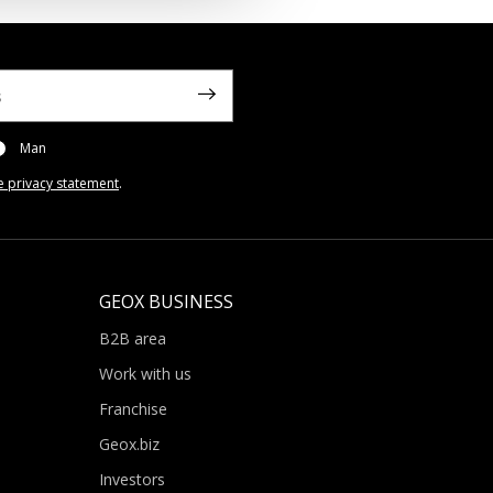
Man
e privacy statement
.
GEOX BUSINESS
B2B area
Work with us
Franchise
Geox.biz
Investors