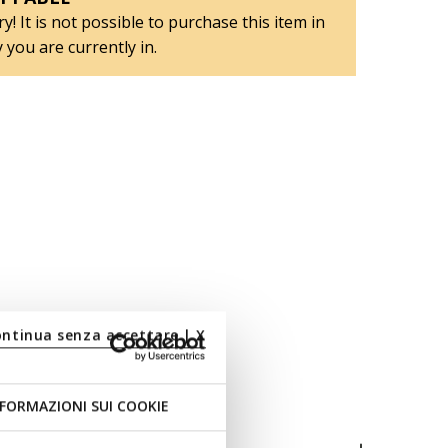
y! It is not possible to purchase this item in
 you are currently in.
ontinua senza accettare | X
FORMAZIONI SUI COOKIE