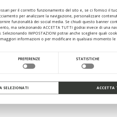
Materials
h a refined and
ssari per il corretto funzionamento del sito e, se ci fornisci il t
res a soft smooth leather
acciamento per analizzare la navigazione, personalizzare contenuti
Technologi
fornire funzionalità dei social media. Se chiudi questo banner co
city outfits, ensuring comfort
mento, ma selezionando ACCETTA TUTTI godrai invece di una nav
si. Selezionando IMPOSTAZIONI potrai anche scegliere quali cooki
maggiori informazioni o per modificare in qualsiasi momento le t
PREFERENZE
STATISTICHE
 SELEZIONATI
ACCETTA 