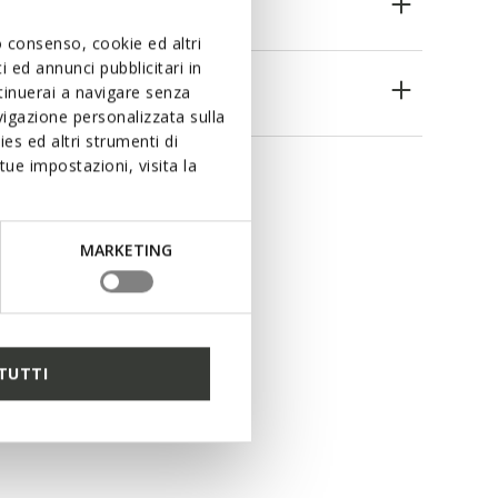
uo consenso, cookie ed altri
 ed annunci pubblicitari in
es
ntinuerai a navigare senza
igazione personalizzata sulla
es ed altri strumenti di
ue impostazioni, visita la
MARKETING
TUTTI